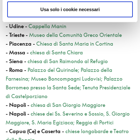
-
Bolzano
-
chiese di San Martino al Campiglio e San
Usa solo i cookie necessari
Giovanni in Villa
-
Udine
-
Cappella Manin
-
Trieste
-
Museo della Comunità Greco Orientale
-
Piacenza
-
Chiesa di Santa Maria in Cortina
-
Massa
-
chiesa di Santa Chiara
-
Siena
-
chiesa di San Raimondo al Refugio
-
Roma
-
Palazzo del Quirinale; Palazzo della
Farnesina; Museo Boncompagni Ludovisi; Palazzo
Borromeo presso la Santa Sede; Tenuta Presidenziale
di Castelporziano
-
Napoli
-
chiesa di San Giorgio Maggiore
-
Napoli
-
chiese dei Ss. Severino e Sossio, S. Giorgio
Maggiore, S. Maria Egiziaca; Reggia di Portici
-
Capua (Ce) e Caserta
-
chiese longobarde e Teatro
della Reggia