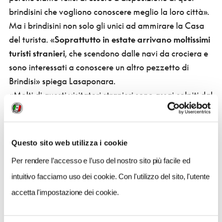
brindisini che vogliono conoscere meglio la loro città».
Ma i brindisini non solo gli unici ad ammirare la Casa
del turista. «
Soprattutto in estate arrivano moltissimi
turisti stranieri
, che scendono dalle navi da crociera e
sono interessati a conoscere un altro pezzetto di
Brindisi» spiega Lasaponara.
«Molti di questi visitatori stranieri sono assai colpiti dal
nostro impegno per promuovere la cultura della nostra
città e lasciano commenti entusiasti sul nostro
quaderno degli ospiti» aggiunge la coordinatrice. «In
Questo sito web utilizza i cookie
città ci sono diversi altri luoghi che meriterebbero di
Per rendere l’accesso e l’uso del nostro sito più facile ed
venir aperti – conclude Lasaponara –.
Ma
intuitivo facciamo uso dei cookie. Con l'utilizzo del sito, l'utente
servirebbero nuovi volontari,
soprattutto più giovani,
che sanno più le lingue in modo da poter venire
accetta l'impostazione dei cookie.
incontro alle esigenze dei nuovi turisti che arrivano in
città». Perché
Brindisi è davvero ricca di cortili che