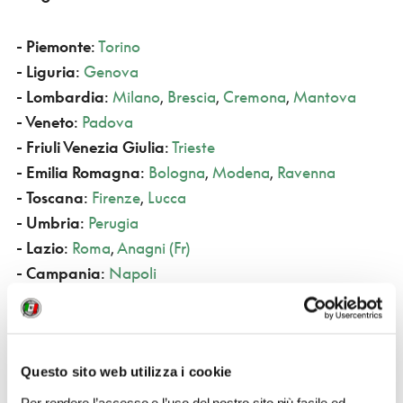
- Piemonte
:
Torino
- Liguria
:
Genova
- Lombardia
:
Milano
,
Brescia
,
Cremona
,
Mantova
- Veneto
:
Padova
- Friuli Venezia Giulia
:
Trieste
- Emilia Romagna
:
Bologna
,
Modena
,
Ravenna
- Toscana
:
Firenze
,
Lucca
- Umbria
:
Perugia
- Lazio
:
Roma
,
Anagni (Fr)
- Campania
:
Napoli
- Puglia
:
Bitonto (Ba)
,
Brindisi
,
San Severo (Fg)
- Sicilia
:
Catania
Questo sito web utilizza i cookie