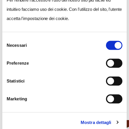
Per rendere l’accesso e l’uso del nostro sito più facile ed
intuitivo facciamo uso dei cookie. Con l'utilizzo del sito, l'utente
CONDIVIDI
accetta l'impostazione dei cookie.
0
Selezione
LIKE
Necessari
del
consenso
MI PIACE
Preferenze
Statistici
Marketing
NEWS
Mostra dettagli