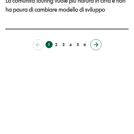
La comunità Touring vuole più natura in città e non
ha paura di cambiare modello di sviluppo
1
2
3
4
5
6