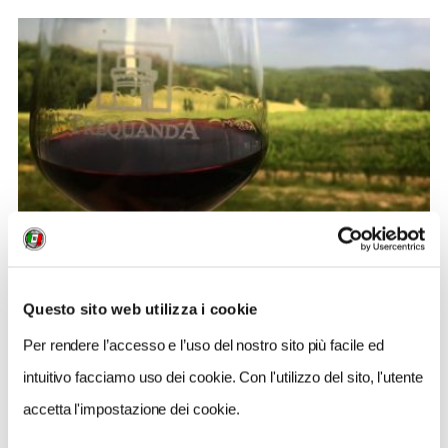
BANDIERE ARANCIONI
Il Picnic alla Quercia: a Trequanda l’aperitivo si
Questo sito web utilizza i cookie
gusta tra i campi di grano
Per rendere l’accesso e l’uso del nostro sito più facile ed
intuitivo facciamo uso dei cookie. Con l'utilizzo del sito, l'utente
2
accetta l'impostazione dei cookie.