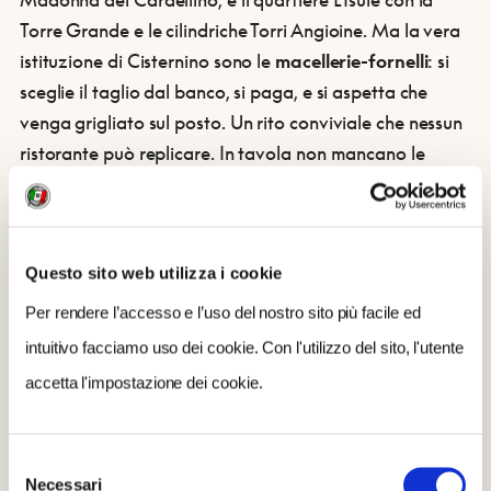
Torre Grande e le cilindriche Torri Angioine. Ma la vera
istituzione di Cisternino sono le
macellerie-fornelli
: si
sceglie il taglio dal banco, si paga, e si aspetta che
venga grigliato sul posto. Un rito conviviale che nessun
ristorante può replicare. In tavola non mancano le
bombette
, i
gnummeredde
(involtini d'agnello), i taralli e
le orecchiette. D'estate, musica e folklore animano le
piazze fino a tardi.
Questo sito web utilizza i cookie
Per rendere l’accesso e l’uso del nostro sito più facile ed
MONTELEONE
(FC) – EMILIA-
intuitivo facciamo uso dei cookie. Con l'utilizzo del sito, l'utente
ROMAGNA, CIRCA 30 KM DAL
accetta l'impostazione dei cookie.
MARE
Selezione
Necessari
del