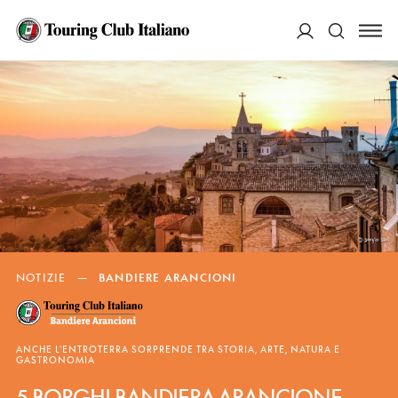
ACCEDI
Cerca
NOTIZIE
—
BANDIERE ARANCIONI
ANCHE L'ENTROTERRA SORPRENDE TRA STORIA, ARTE, NATURA E
GASTRONOMIA
5 BORGHI BANDIERA ARANCIONE