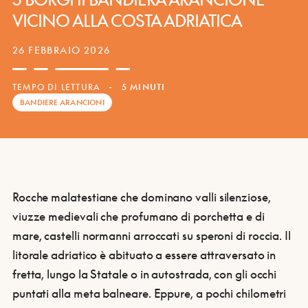
VICINO ALLA COSTA ADRIATICA
26 FEBBRAIO 2026
TEMPO DI LETTURA
-
5 MINUTI
BANDIERE ARANCIONI
Rocche malatestiane che dominano valli silenziose,
viuzze medievali che profumano di porchetta e di
mare, castelli normanni arroccati su speroni di roccia. Il
litorale adriatico è abituato a essere attraversato in
fretta, lungo la Statale o in autostrada, con gli occhi
puntati alla meta balneare. Eppure, a pochi chilometri