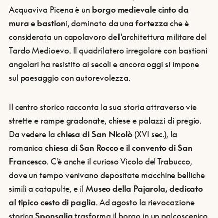
Acquaviva Picena è un
borgo medievale cinto da
mura e bastion
i, dominato da una
fortezza
che è
considerata un capolavoro dell'architettura militare del
Tardo Medioevo. Il quadrilatero irregolare con bastioni
angolari ha resistito ai secoli e ancora oggi si impone
sul paesaggio con autorevolezza.
Il centro storico racconta la sua storia attraverso vie
strette e rampe gradonate, chiese e palazzi di pregio.
Da vedere la
chiesa di San Nicolò
(XVI sec.), la
romanica
chiesa di San Rocco e il convento di San
Francesco
. C'è anche il curioso Vicolo del Trabucco,
dove un tempo venivano depositate macchine belliche
simili a catapulte, e il
Museo della Pajarola, dedicato
al tipico cesto di paglia
. Ad agosto la rievocazione
storica
Sponsalia
trasforma il borgo in un palcoscenico