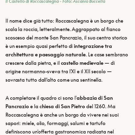
Il Castello di Roccascalegna - Foto: Ascanio Buccella
Il nome dice già tutto: Roccascalegna è un borgo che
scala la roccia, letteralmente. Aggrappato al fianco
scosceso del monte San Pancrazio, il suo centro storico
è un esempio quasi perfetto di
integrazione tra
architettura e paesaggio naturale
. Le case sembrano
crescere dalla pietra, e il
castello medievale
— di
origine normanno-sveva tra l'XI e il XII secolo —
sovrasta tutto dall'alto come una sentinella.
A completare il quadro ci sono l'
abbazia di San
Pancrazio
e la c
hiesa di San Pietro
del 1260. Ma
Roccascalegna è anche un borgo da vivere nei suoi
sapori: miele, olio, formaggi, salumi e tartufo
definiscono un'offerta gastronomica radicata nel