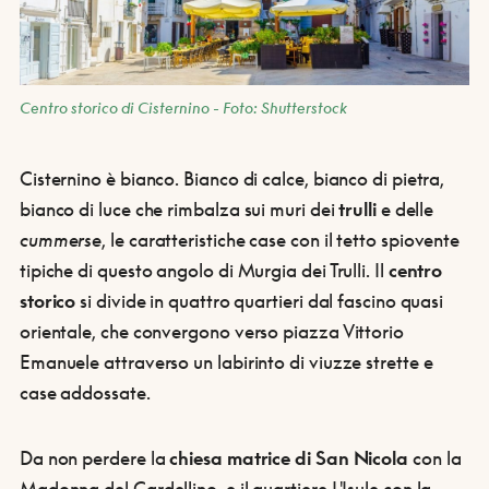
Centro storico di Cisternino - Foto: Shutterstock
Cisternino è bianco. Bianco di calce, bianco di pietra,
bianco di luce che rimbalza sui muri dei
trulli
e delle
cummerse
, le caratteristiche case con il tetto spiovente
tipiche di questo angolo di Murgia dei Trulli. Il
centro
storico
si divide in quattro quartieri dal fascino quasi
orientale, che convergono verso piazza Vittorio
Emanuele attraverso un labirinto di viuzze strette e
case addossate.
Da non perdere la
chiesa matrice di San Nicola
con la
Madonna del Cardellino, e il quartiere L'Isule con la