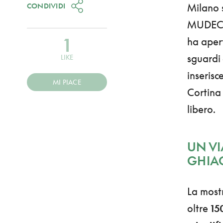
CONDIVIDI
Milano s
MUDEC –
1
ha apert
sguardi 
LIKE
inseris
MI PIACE
Cortina 
libero.
UN VI
GHIAC
La mostr
oltre
15