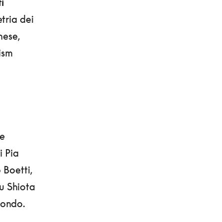
i
tria dei
nese,
ism
ce
i Pia
 Boetti,
u Shiota
 mondo.