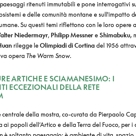
aesaggi ritenuti immutabili e pone interrogativi su
osistemi e delle comunità montane e sull'impatto d
 umane. Su questi temi riflettono con le loro opere ar
alter Niedermayr
,
Philipp Messner
e
Shimabuku,
m
Huan
rilegge le
Olimpiadi di Cortina
del 1956 attra
tiva opera
The Warm Snow
.
RE ARTICHE E SCIAMANESIMO: I
ITI ECCEZIONALI DELLA RETE
M
 centrale della mostra, co-curata da Pierpaolo Ca
 ai popoli dell’Artico e della Terra del Fuoco, per i 
n è soltanto paesaggio: è ambiente di vita, spazio