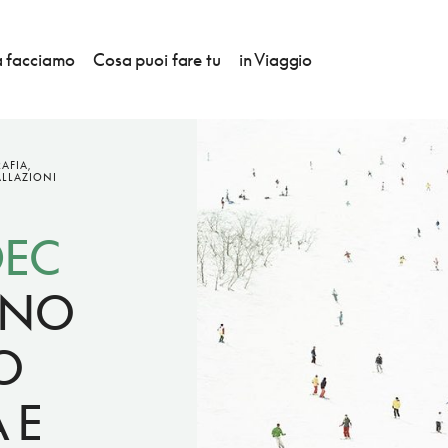
 facciamo
Cosa puoi fare tu
in Viaggio
AFIA,
ALLAZIONI
DEC
ANO
O
 E