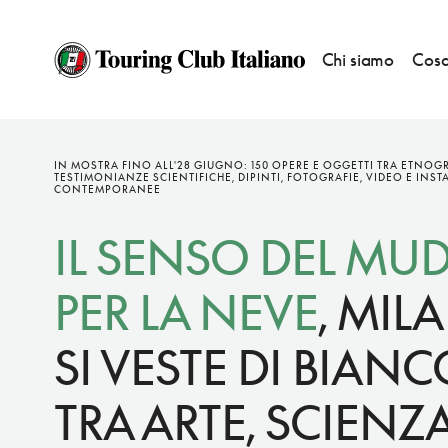
Chi siamo
Cosa
NOTIZIE
—
APERTI PER VOI
IN MOSTRA FINO ALL'28 GIUGNO: 150 OPERE E OGGETTI TRA ETNOGR
TESTIMONIANZE SCIENTIFICHE, DIPINTI, FOTOGRAFIE, VIDEO E INST
CONTEMPORANEE
IL SENSO DEL MU
PER LA NEVE
, MIL
SI VESTE DI BIANC
TRA ARTE, SCIENZA