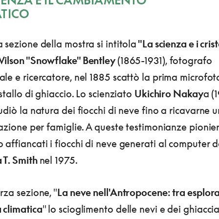
ATICO
 sezione della mostra si intitola
"La scienza e i crista
ilson "Snowflake" Bentley
(1865-1931), fotografo
le e ricercatore, nel 1885 scattò la prima microfot
istallo di ghiaccio. Lo scienziato
Ukichiro Nakay
a (
udiò la natura dei fiocchi di neve fino a ricavarne 
cazione per famiglie. A queste testimonianze pionier
affiancati i fiocchi di neve generati al computer 
 T. Smith
nel 1975.
rza sezione, "
La neve nell'Antropocene: tra esplora
 climatica
" lo scioglimento delle nevi e dei ghiaccia