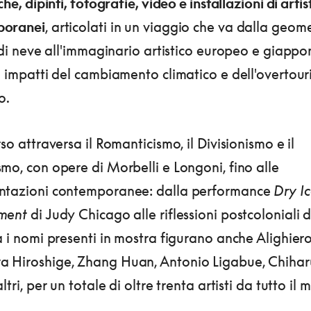
che, dipinti, fotografie, video e installazioni di artist
poranei
, articolati in un viaggio che va dalla geome
i di neve all'immaginario artistico europeo e giappo
i impatti del cambiamento climatico e dell'overtour
o.
rso attraversa il Romanticismo, il Divisionismo e il
mo, con opere di Morbelli e Longoni, fino alle
ntazioni contemporanee: dalla performance
Dry I
ment
di Judy Chicago alle riflessioni postcoloniali d
a i nomi presenti in mostra figurano anche Alighiero
 Hiroshige, Zhang Huan, Antonio Ligabue, Chihar
altri, per un totale di oltre trenta artisti da tutto il