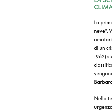
CLIM
La prima
neve"
.
W
amatoria
di un cr
1962) st
classifi
vengono 
Barbara
Nella te
urgenza