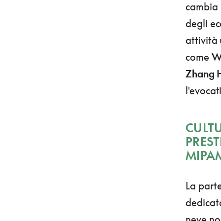
cambia p
degli ec
attività
come
W
Zhang 
l'evoca
CULTU
PREST
MIPA
La parte
dedicata
neve no