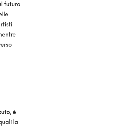
l futuro
elle
tisti
entre
verso
puto, è
quali la