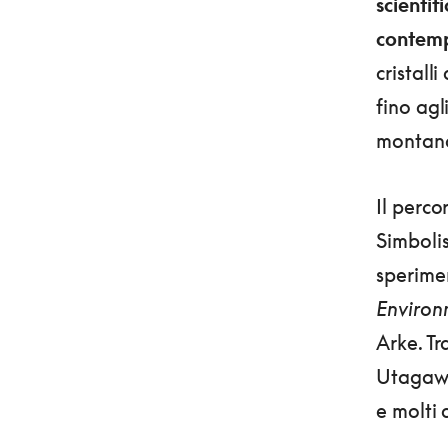
scientifi
contem
cristall
fino agl
montan
Il perco
Simbolis
sperime
Environ
Arke. Tr
Utagawa
e molti 