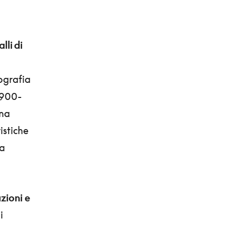
lli di
ografia
1900-
una
istiche
da
zioni e
i