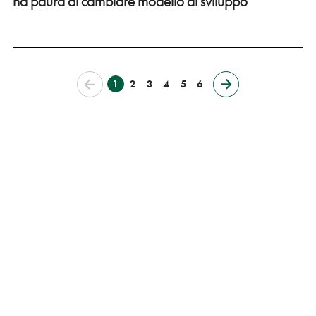
ha paura di cambiare modello di sviluppo
1
2
3
4
5
6