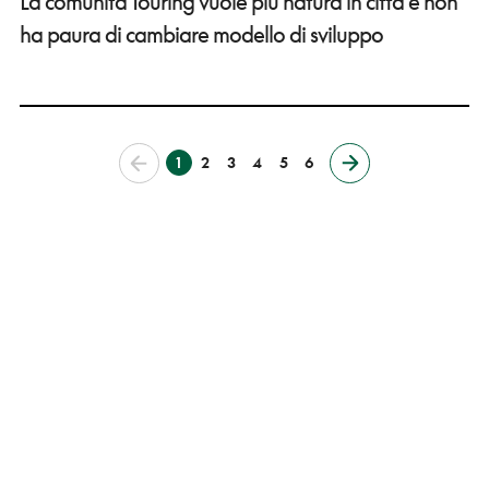
La comunità Touring vuole più natura in città e non
ha paura di cambiare modello di sviluppo
1
2
3
4
5
6