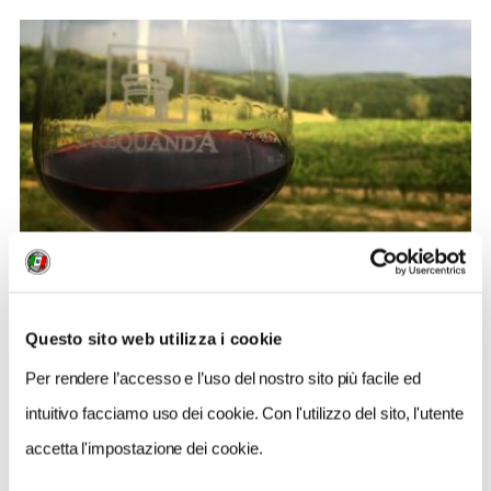
BANDIERE ARANCIONI
Il Picnic alla Quercia: a Trequanda l’aperitivo si
Questo sito web utilizza i cookie
gusta tra i campi di grano
Per rendere l’accesso e l’uso del nostro sito più facile ed
intuitivo facciamo uso dei cookie. Con l'utilizzo del sito, l'utente
2
accetta l'impostazione dei cookie.