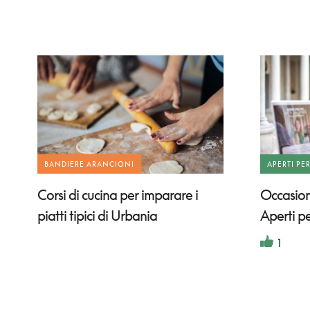
BANDIERE ARANCIONI
APERTI PE
Corsi di cucina per imparare i
Occasioni
piatti tipici di Urbania
Aperti p
1