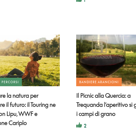
E PERCORSI
BANDIERE ARANCIONI
are la natura per
Il Picnic alla Quercia: a
e il futuro: il Touring ne
Trequanda l’aperitivo si 
con Lipu, WWF e
i campi di grano
ne Cariplo
2