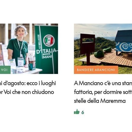
R VOI
BANDIERE ARANCIONI
 d’agosto: ecco i luoghi
A Manciano c’è una stars
er Voi che non chiudono
fattoria, per dormire sott
stelle della Maremma
6