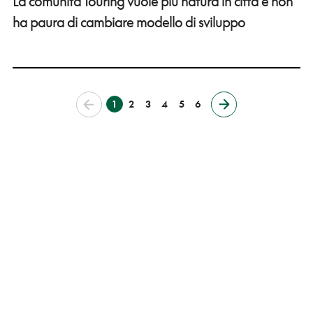
La comunità Touring vuole più natura in città e non
ha paura di cambiare modello di sviluppo
1
2
3
4
5
6