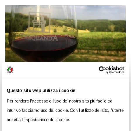
BANDIERE ARANCIONI
Il Picnic alla Quercia: a Trequanda l’aperitivo si
Questo sito web utilizza i cookie
gusta tra i campi di grano
Per rendere l’accesso e l’uso del nostro sito più facile ed
intuitivo facciamo uso dei cookie. Con l'utilizzo del sito, l'utente
2
accetta l'impostazione dei cookie.