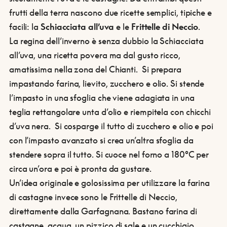
frutti della terra nascono due ricette semplici, tipiche e
facili: la
Schiacciata all’uva
e le
Frittelle di Neccio
.
La regina dell’inverno è senza dubbio la Schiacciata
all’uva, una ricetta povera ma dal gusto ricco,
amatissima nella zona del Chianti. Si prepara
impastando farina, lievito, zucchero e olio. Si stende
l’impasto in una sfoglia che viene adagiata in una
teglia rettangolare unta d’olio e riempitela con chicchi
d’uva nera. Si cosparge il tutto di zucchero e olio e poi
con l’impasto avanzato si crea un’altra sfoglia da
stendere sopra il tutto. Si cuoce nel forno a 180°C per
circa un’ora e poi è pronta da gustare.
Un’idea originale e golosissima per utilizzare la farina
di castagne invece sono le Frittelle di Neccio,
direttamente dalla Garfagnana. Bastano farina di
castagne, acqua, un pizzico di sale e un cucchiaio