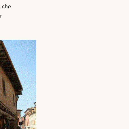
e che
r