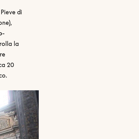
 Pieve di
one),
o-
rolla la
tre
rca 20
co.