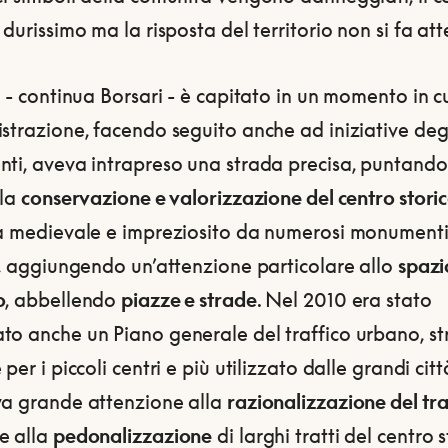
 durissimo ma la risposta del territorio non si fa at
a - continua Borsari - è capitato in un momento in c
strazione, facendo seguito anche ad iniziative deg
nti, aveva intrapreso una strada precisa, puntand
lla
conservazione e valorizzazione del centro stori
a medievale e impreziosito da numerosi monumenti c
i, aggiungendo un’attenzione particolare allo
spazi
o
, abbellendo
piazze e strade
. Nel 2010 era stato
to anche un Piano generale del traffico urbano, s
 per i piccoli centri e più utilizzato dalle grandi cit
va grande attenzione alla
razionalizzazione del tra
e alla
pedonalizzazione
di larghi tratti del centro s