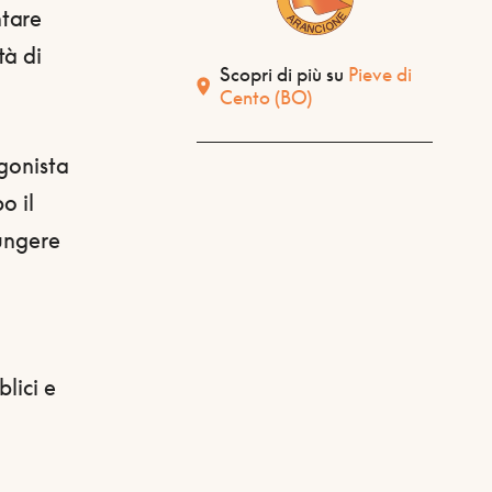
ntare
tà di
Scopri di più su
Pieve di
Cento
(BO)
agonista
o il
iungere
lici e