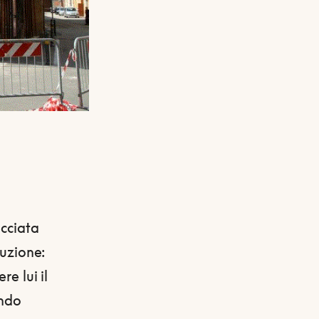
acciata
ruzione:
re lui il
ondo