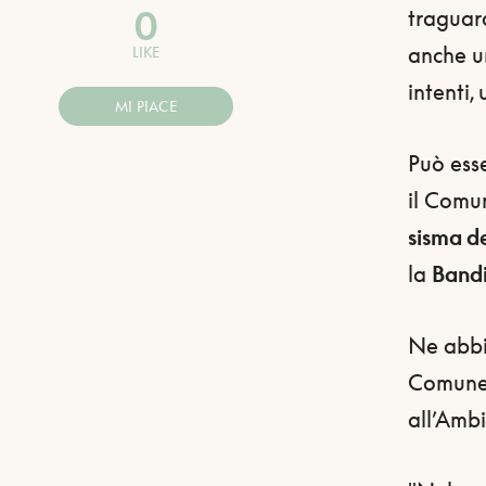
0
traguar
anche u
LIKE
intenti,
MI PIACE
Può esse
il Comu
sisma d
la
Bandi
Ne abbi
Comune e
all’Ambi