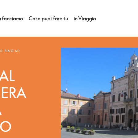
 facciamo
Cosa puoi fare tu
in Viaggio
RSI FINO AD
DAL
IERA
A
IO