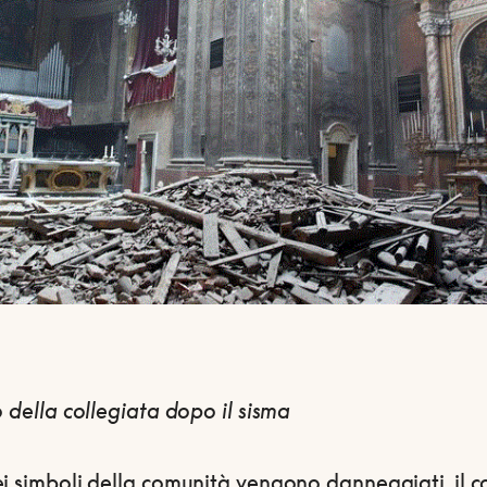
o della collegiata dopo il sisma
i simboli della comunità vengono danneggiati, il c