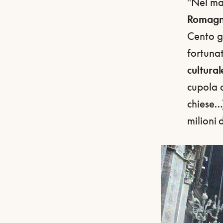
"Nel ma
Romag
Cento gl
fortuna
cultural
cupola d
chiese…)
milioni 