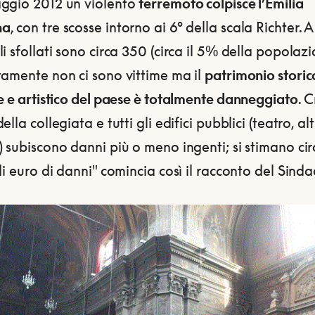
ggio 2012 un violento
terremoto colpisce l’Emilia
na
, con tre scosse intorno ai 6° della scala Richter. A
i sfollati sono circa 350 (circa il 5% della popolazi
tamente non ci sono vittime ma il
patrimonio storic
e e artistico del paese è totalmente danneggiato
. C
ella collegiata e tutti gli edifici pubblici (teatro, al
 subiscono danni più o meno ingenti; si stimano ci
di euro di danni" comincia così il racconto del Sinda