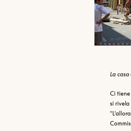
La casa 
Ci tiene
si rivel
"L'allor
Commiss