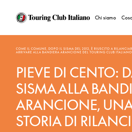
Chi siamo
Cosa
NOTIZIE
—
BANDIERE ARANCIONI
COME IL COMUNE, DOPO IL SISMA DEL 2012, È RIUSCITO A RILANCIA
ARRIVARE ALLA BANDIERA ARANCIONE DEL TOURING CLUB ITALIANO
PIEVE DI CENTO: 
SISMA ALLA BAND
ARANCIONE, UN
STORIA DI RILANC