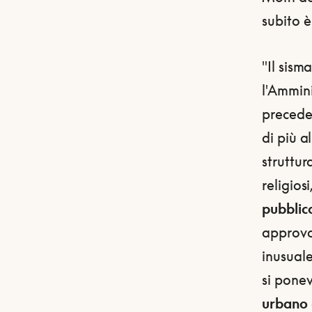
subito è
"Il sism
l'Ammini
precede
di più a
struttur
religios
pubblic
approva
inusuale
si pone
urbano