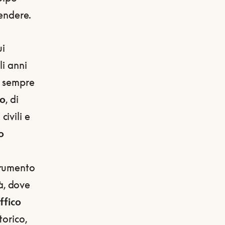
tendere.
ui
li anni
o sempre
co
, di
ivili e
o
trumento
tà, dove
ffico
torico,