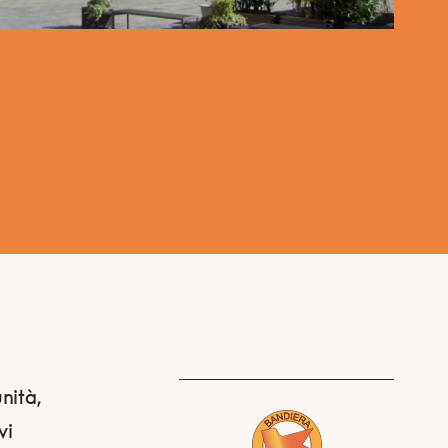
nità,
vi