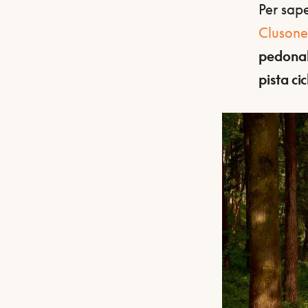
Per sape
Clusone
pedonal
pista c