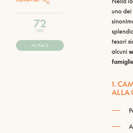
Nella 
uno dei 
72
sinonimo
splendid
LIKE
tesori s
MI PIACE
alcuni
s
famigli
1. C
ALLA 
P
A