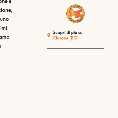
one
è
cione
,
 uno
simi
Scopri di più su
tiamo
Clusone
(BG)
a