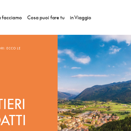
 facciamo
Cosa puoi fare tu
in Viaggio
RI: ECCO LE
IERI
ATTI