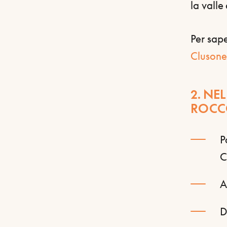
la valle
Per sape
Clusone
2. NE
ROC
P
C
A
D