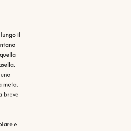
lungo il
contano
 quella
sella.
è una
a meta,
la breve
olare
e