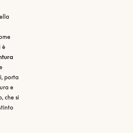
ella
come
i è
ntura
e
i, porta
dura e
, che si
stinto