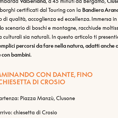
lombarda
ValSeriana
, a 45 minuti da Bergamo,
Clus
borghi certificati dal Touring con la
Bandiera Aran
 di qualità, accoglienza ed eccellenza. Immersa in
o scenario di boschi e montagne, racchiude moltis
ia culturali sia naturali. In questo articolo ti presen
emplici percorsi da fare nella natura, adatti anche 
e con bambini
.
AMMINANDO CON DANTE, FINO
CHIESETTA DI CROSIO
artenza: Piazza Manzù, Clusone
rrivo: chiesetta di Crosio