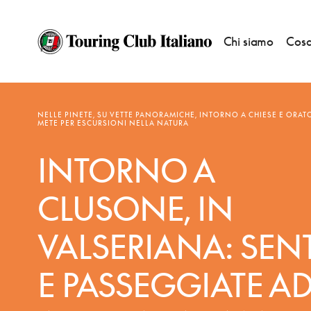
Chi siamo
Cosa
NOTIZIE
—
BANDIERE ARANCIONI
NELLE PINETE, SU VETTE PANORAMICHE, INTORNO A CHIESE E ORATO
METE PER ESCURSIONI NELLA NATURA
INTORNO A
CLUSONE, IN
VALSERIANA: SENT
E PASSEGGIATE AD