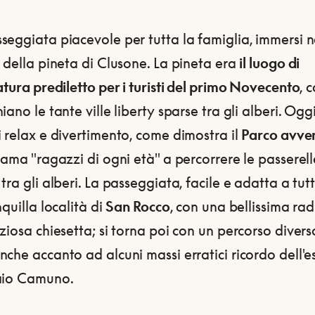
eggiata piacevole per tutta la famiglia, immersi n
 della pineta di Clusone. La pineta era
il luogo di
atura prediletto per i turisti del primo Novecento
, 
iano le tante ville liberty sparse tra gli alberi. Ogg
 relax e divertimento, come dimostra il
Parco avve
iama "ragazzi di ogni età" a percorrere le passerell
tra gli alberi. La passeggiata, facile e adatta a tutt
nquilla località di
San Rocco
, con una bellissima ra
ziosa chiesetta; si torna poi con un percorso diverso
che accanto ad alcuni massi erratici ricordo dell'e
aio Camuno.