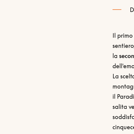
D
Il primo
sentiero
la
secon
dell'em
La scelt
montagna
il Parad
salita v
soddisf
cinquece