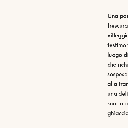
Una pass
frescura
villeggi
testimon
luogo di
che rich
sospese 
alla tra
una deli
snoda an
ghiacci