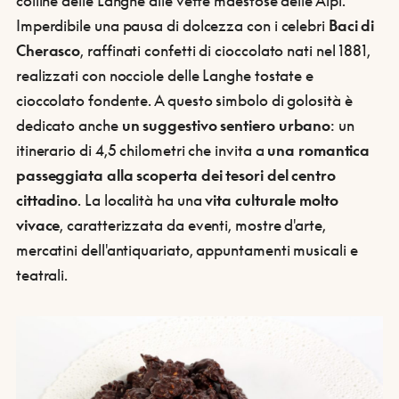
colline delle Langhe alle vette maestose delle Alpi.
Imperdibile una pausa di dolcezza con i celebri
Baci di
Cherasco
, raffinati confetti di cioccolato nati nel 1881,
realizzati con nocciole delle Langhe tostate e
cioccolato fondente. A questo simbolo di golosità è
dedicato anche
un suggestivo sentiero urbano
: un
itinerario di 4,5 chilometri che invita a
una romantica
passeggiata alla scoperta dei tesori del centro
cittadino
. La località ha una
vita culturale molto
vivace
, caratterizzata da eventi, mostre d'arte,
mercatini dell'antiquariato, appuntamenti musicali e
teatrali.