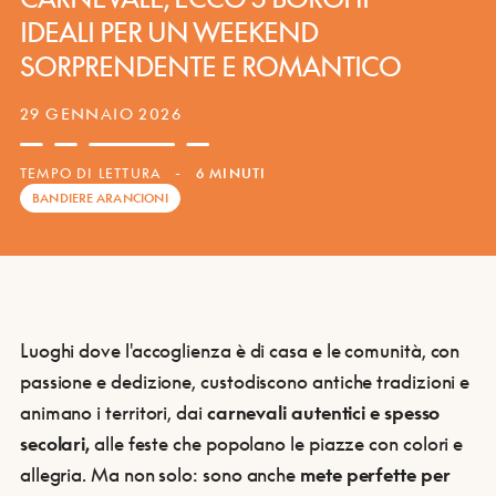
IDEALI PER
UN WEEKEND
SORPRENDENTE E ROMANTICO
29 GENNAIO 2026
TEMPO DI LETTURA
-
6 MINUTI
BANDIERE ARANCIONI
Luoghi dove l'accoglienza è di casa e le comunità, con
passione e dedizione, custodiscono antiche tradizioni e
animano i territori, dai
carnevali autentici e spesso
secolari,
alle feste che popolano le piazze con colori e
allegria. Ma non solo: sono anche
mete perfette per