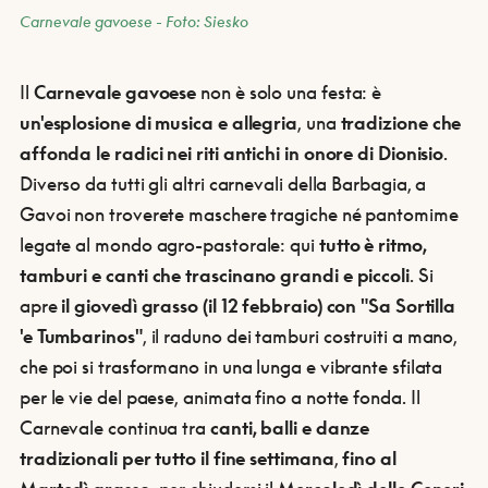
Carnevale gavoese - Foto: Siesko
Il
Carnevale gavoese
non è solo una festa: è
un'esplosione di musica e allegria
, una
tradizione che
affonda le radici nei riti antichi in onore di Dionisio
.
Diverso da tutti gli altri carnevali della Barbagia, a
Gavoi non troverete maschere tragiche né pantomime
legate al mondo agro-pastorale: qui
tutto è ritmo,
tamburi e canti che trascinano grandi e piccoli
. Si
apre
il giovedì grasso (il 12 febbraio) con "Sa Sortilla
'e Tumbarinos"
, il raduno dei tamburi costruiti a mano,
che poi si trasformano in una lunga e vibrante sfilata
per le vie del paese, animata fino a notte fonda. Il
Carnevale continua tra
canti, balli e danze
tradizionali per tutto il fine settimana
,
fino al