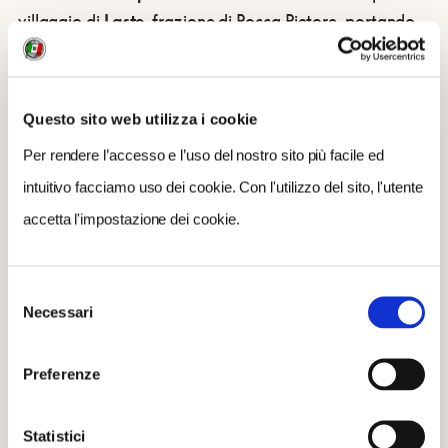
villaggio di
Laste
, frazione di Rocca Pietore, portando
con sé non solo colori e allegria, ma anche il senso
profondo di
un'antica tradizione
: un rituale che
celebra il passaggio dall'inverno alla primavera e
Questo sito web utilizza i cookie
custodisce
l'identità e la cultura ladina di queste
Per rendere l’accesso e l’uso del nostro sito più facile ed
montagne
.
intuitivo facciamo uso dei cookie. Con l'utilizzo del sito, l'utente
accetta l'impostazione dei cookie.
Selezione
Necessari
del
consenso
Preferenze
Statistici