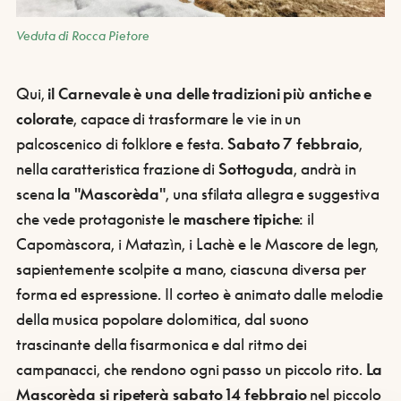
Veduta di Rocca Pietore
Qui,
il Carnevale è una delle tradizioni più antiche e
colorate
, capace di trasformare le vie in un
palcoscenico di folklore e festa.
Sabato 7 febbraio
,
nella caratteristica frazione di
Sottoguda
, andrà in
scena
la "Mascorèda"
, una sfilata allegra e suggestiva
che vede protagoniste le
maschere tipiche
: il
Capomàscora, i Matazìn, i Lachè e le Mascore de legn,
sapientemente scolpite a mano, ciascuna diversa per
forma ed espressione. Il corteo è animato dalle melodie
della musica popolare dolomitica, dal suono
trascinante della fisarmonica e dal ritmo dei
campanacci, che rendono ogni passo un piccolo rito.
La
Mascorèda si ripeterà sabato 14 febbraio
nel piccolo