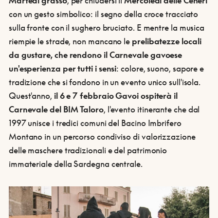
Martedì grasso
, per chiudersi il
Mercoledì delle Ceneri
con un gesto simbolico: il segno della croce tracciato
sulla fronte con il sughero bruciato. E mentre la musica
riempie le strade, non mancano le
prelibatezze locali
da gustare, che rendono il Carnevale gavoese
un'esperienza per tutti i sensi
: colore, suono, sapore e
tradizione che si fondono in un evento unico sull'isola.
Quest'anno,
il 6 e 7 febbraio Gavoi ospiterà il
Carnevale del BIM Taloro
, l'evento itinerante che dal
1997 unisce i tredici comuni del Bacino Imbrifero
Montano in un percorso condiviso di valorizzazione
delle maschere tradizionali e del patrimonio
immateriale della Sardegna centrale.