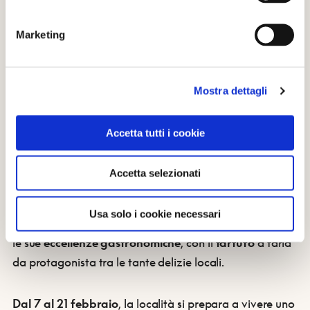
Marketing
La Mascorèda a Laste - Foto: visitmarmolada.com
Mostra dettagli
AMANDOLA (FM)
Accetta tutti i cookie
Considerata la porta d'ingresso orientale del
Parco
Nazionale dei Monti Sibillini
, Amandola è uno dei
Accetta selezionati
centri più importanti dell'area montana, ricco di
storia,
cultura e paesaggi mozzafiato
. Ma il fascino del
Usa solo i cookie necessari
borgo non si ferma qui: Amandola è anche celebre per
le sue
eccellenze gastronomiche
, con il
tartufo
a farla
da protagonista tra le tante delizie locali.
Dal 7 al 21 febbraio
, la località si prepara a vivere uno