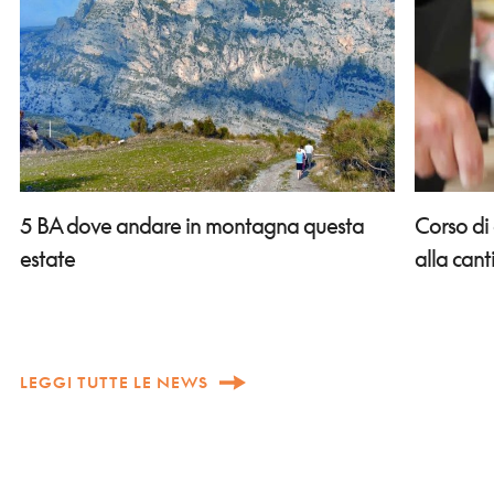
Corso di
5 BA dove andare in montagna questa
alla can
estate
LEGGI TUTTE LE NEWS