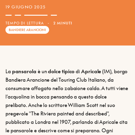
19 GIUGNO 2025
TEMPO DI LETTURA
-
2 MINUTI
BANDIERE ARANCIONI
La
pansarola
è un
dolce tipico
di
Apricale
(IM), borgo
Bandiera Arancione del Touring Club Italiano, da
consumare affogato nello zabaione caldo. A tutti viene
l’acquolina in bocca pensando a questo dolce
prelibato. Anche lo scrittore William Scott nel suo
pregevole "The Riviera painted and described",
pubblicato a Londra nel 1907, parlando di Apricale cita
le pansarole e descrive come si preparano. Ogni