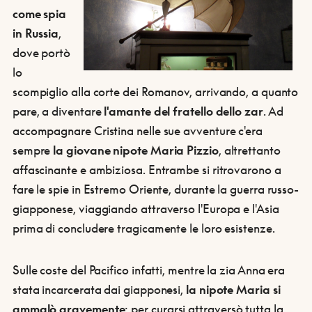
come spia
in Russia
,
dove portò
lo
scompiglio alla corte dei Romanov, arrivando, a quanto
pare, a diventare
l'amante del fratello dello zar
. Ad
accompagnare Cristina nelle sue avventure c'era
sempre
la giovane nipote Maria Pizzio
, altrettanto
affascinante e ambiziosa. Entrambe si ritrovarono a
fare le spie in Estremo Oriente, durante la guerra russo-
giapponese, viaggiando attraverso l'Europa e l'Asia
prima di concludere tragicamente le loro esistenze.
Sulle coste del Pacifico infatti, mentre la zia Anna era
stata incarcerata dai giapponesi,
la nipote Maria si
ammalò gravemente
: per curarsi attraversò tutta la