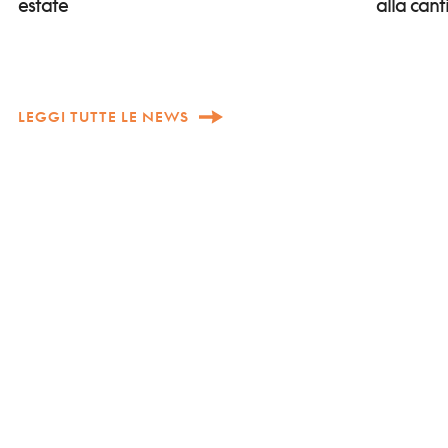
alla can
estate
LEGGI TUTTE LE NEWS