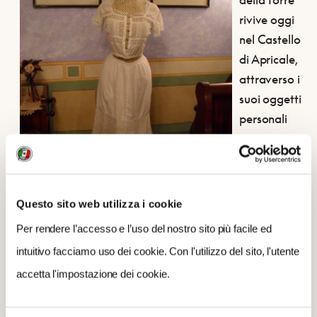
rivive oggi
nel Castello
di Apricale,
attraverso i
suoi oggetti
personali
esposti
nella stanza
a lei
dedicata.
Questo sito web utilizza i cookie
La
Per rendere l’accesso e l’uso del nostro sito più facile ed
sottoveste
ricamata esposta su un manichino e altri
intuitivo facciamo uso dei cookie. Con l'utilizzo del sito, l'utente
indumenti intimi conservati in un baule a lei
accetta l'impostazione dei cookie.
appartenuto raccontano di quale
raffinata capacità
di seduzione
fosse stata capace questa donna. Ci sono
poi cappellini, un ventaglio, un parasole, un cammeo,