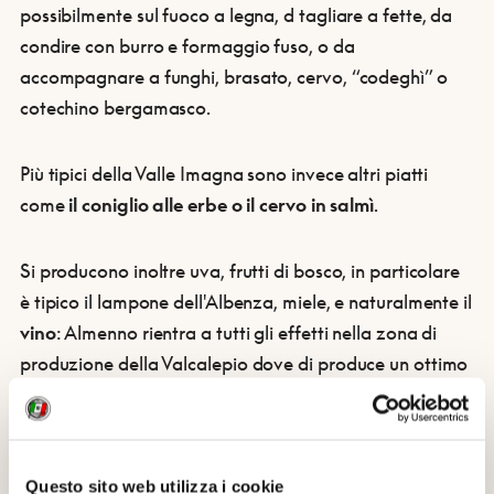
possibilmente sul fuoco a legna, d tagliare a fette, da
condire con burro e formaggio fuso, o da
accompagnare a funghi, brasato, cervo, “codeghì” o
cotechino bergamasco.
Più tipici della Valle Imagna sono invece altri piatti
come
il coniglio alle erbe o il cervo in salmì
.
Si producono inoltre uva, frutti di bosco, in particolare
è tipico il lampone dell'Albenza, miele, e naturalmente il
vino
: Almenno rientra a tutti gli effetti nella zona di
produzione della Valcalepio dove di produce un ottimo
vino rosso come il
Valcalepio DOC
, dal colore rosso
rubino, con un intenso profumo di amarena e un sapore
asciutto che
si abbina alla perfezione con i formaggi
e i salumi locali.
E, naturalmente, con la polenta.
Questo sito web utilizza i cookie