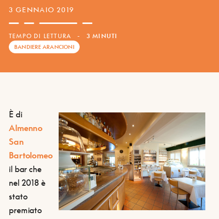
3 GENNAIO 2019
TEMPO DI LETTURA
-
3 MINUTI
BANDIERE ARANCIONI
È di
Almenno
San
Bartolomeo
il bar che
nel 2018 è
stato
premiato