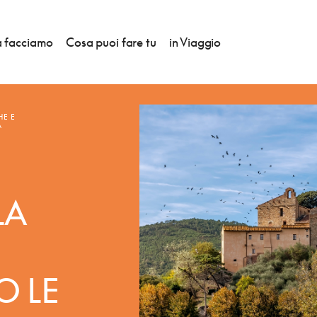
 facciamo
Cosa puoi fare tu
in Viaggio
HE E
A
LA
O LE