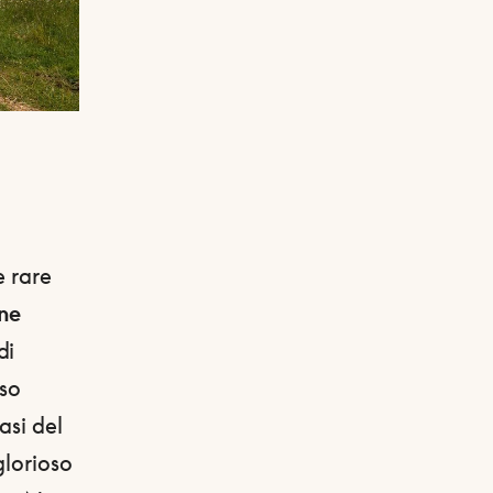
e rare
ne
di
eso
asi del
glorioso