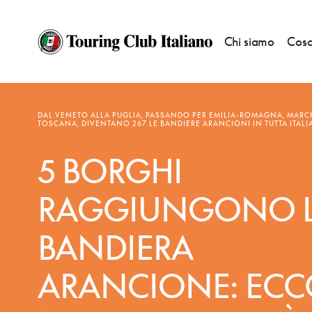
Chi siamo
Cosa
NOTIZIE
—
BANDIERE ARANCIONI
DAL VENETO ALLA PUGLIA, PASSANDO PER EMILIA-ROMAGNA, MARC
TOSCANA, DIVENTANO 267 LE BANDIERE ARANCIONI IN TUTTA ITALI
5 BORGHI
RAGGIUNGONO 
BANDIERA
ARANCIONE: ECC