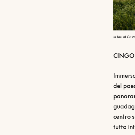
In bici al Cri
CINGO
Immersa 
del pae
panora
guadagna
centro s
tutto in