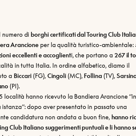
il numero di
borghi certificati dal Touring Club Itali
iera Arancione
per la qualità turistico-ambientale:
ioni eccellenti e accoglient
i, che portano a
267 il t
calità in tutta Italia. In ordine alfabetico, diamo il
uto a
Biccari
(FG),
Cingoli
(MC),
Follina
(TV),
Sarsin
ano
(PI).
 5 località hanno ricevuto la Bandiera Arancione “i
 istanza”: dopo aver presentato in passato una
nte candidatura non andata a buon fine,
hanno ri
ing Club Italiano suggerimenti puntuali e li hanno s