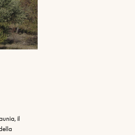
unia, il
della