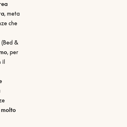
rea
ra
, meta
nze che
(Bed &
omo
, per
 il
e
a
ze
 molto