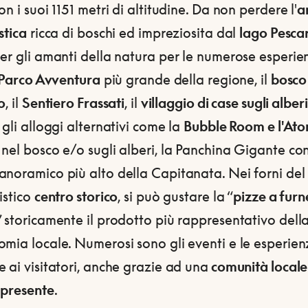
on i suoi 1151 metri di altitudine. Da non perdere l'
a
stica
ricca di boschi ed impreziosita dal
lago Pesca
er gli amanti della natura per le numerose esperie
Parco Avventura
più grande della regione, il
bosco
o
, il
Sentiero Frassati
, il
villaggio di case sugli alberi
 gli alloggi alternativi come la
Bubble Room e l'At
nel bosco e/o sugli alberi, la Panchina Gigante con
anoramico più alto della Capitanata. Nei forni del
istico
centro storico
, si può gustare la “
pizze a furn
” storicamente il prodotto più rappresentativo dell
mia locale. Numerosi sono gli eventi e le esperien
 ai visitatori, anche grazie ad una
comunità locale
 presente
.