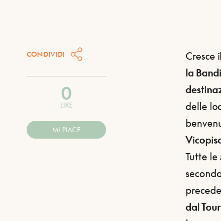
CONDIVIDI
Cresce 
la Band
0
destinaz
delle lo
LIKE
benven
MI PIACE
Vicopis
Tutte le
seconda
precede
dal Tour