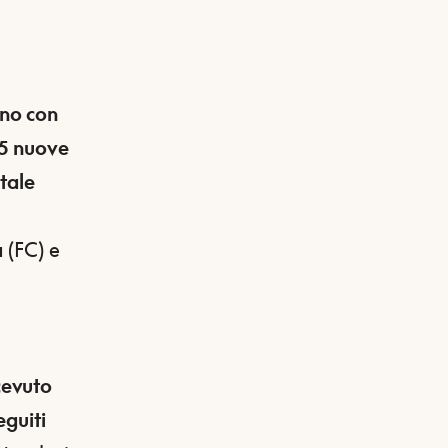
ano con
5 nuove
otale
a
(FC) e
n
cevuto
eguiti