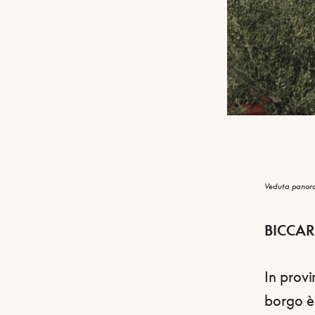
Veduta panoram
BICCAR
In provi
borgo è