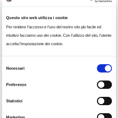
Questo sito web utilizza i cookie
Per rendere l’accesso e l’uso del nostro sito più facile ed
intuitivo facciamo uso dei cookie. Con l'utilizzo del sito, l'utente
accetta l'impostazione dei cookie.
"Questa operazione è stata fatta con il rispetto della
Selezione
Necessari
del
storia del Palazzo" ha chiosato Mattarella. "Perché è
consenso
stata fatta sulla base di
una positiva integrazione,
Preferenze
ambiente per ambiente, di opere d’arte antiche e di
opere contemporanee
, di oggetti di arredamento
antichi e di arredi contemporanei, nel rispetto della
Statistici
storia passata e della storia presente del Quirinale". Un
motivo in più, quindi, per visitare il Quirinale, la casa
Marketing