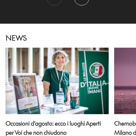
NEWS
Occasioni d’agosto: ecco i luoghi Aperti
Chernobyl
per Voi che non chiudono
Milano d