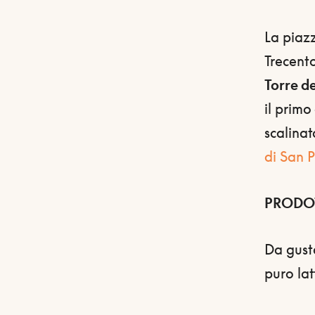
La piazz
Trecento
Torre de
il primo
scalinat
di San P
PRODOT
Da gust
puro lat