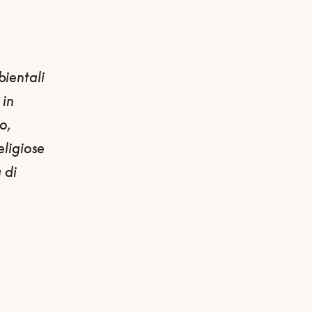
bientali
 in
to
,
eligiose
 di