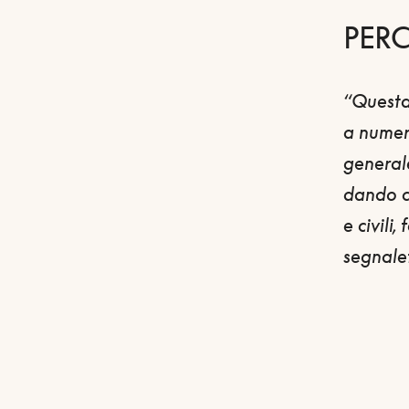
PER
“Questa
a numero
generale
dando co
e civili
segnalet