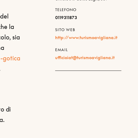
TELEFONO
 del
0119311873
che la
SITO WEB
olo, sia
http://www.turismoavigliana.it
na
EMAIL
-gotica
ufficioiat@turismoavigliana.it
.
o di
a.