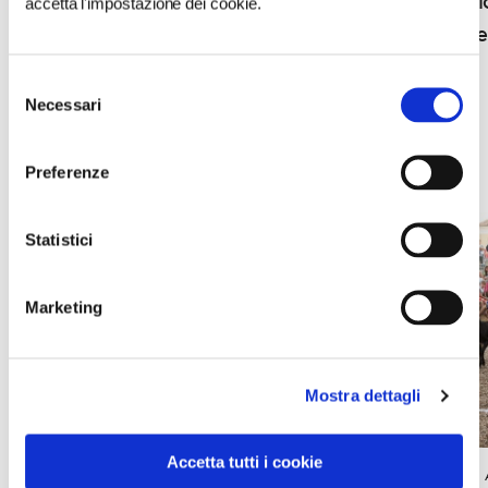
Porta il borgo di Cocconato a casa tua
accetta l'impostazione dei cookie.
passione
Selezione
Necessari
del
consenso
Preferenze
EVENTI
Statistici
Marketing
Mostra dettagli
Accetta tutti i cookie
BANDIERE
BANDIERE ARANCIONI