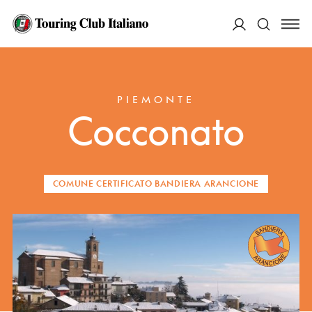
ACCEDI
HOME
DESTINAZIONI
COCCONATO
Cerca
PIEMONTE
Cocconato
COMUNE CERTIFICATO BANDIERA ARANCIONE