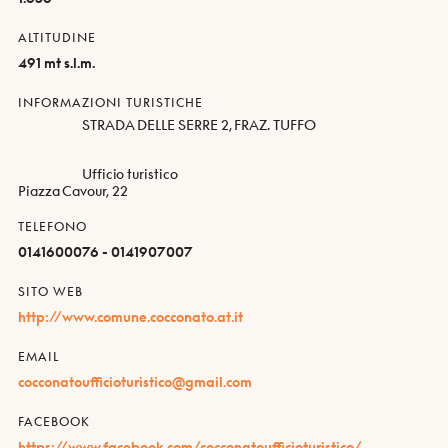
ALTITUDINE
491 mt s.l.m.
INFORMAZIONI TURISTICHE
STRADA DELLE SERRE 2, FRAZ. TUFFO
Ufficio turistico
Piazza Cavour, 22
TELEFONO
0141600076 - 0141907007
SITO WEB
http://www.comune.cocconato.at.it
EMAIL
cocconatoufficioturistico@gmail.com
FACEBOOK
https://www.facebook.com/cocconatoufficioturistico/