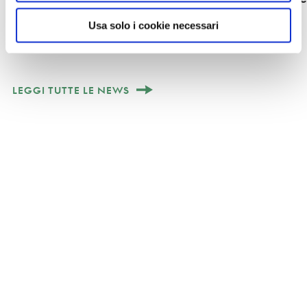
Tesoro
Viaggia nella "Penisola del Tesoro" con
Usa solo i cookie necessari
Touring Club Italiano e Radio 24
LEGGI TUTTE LE NEWS