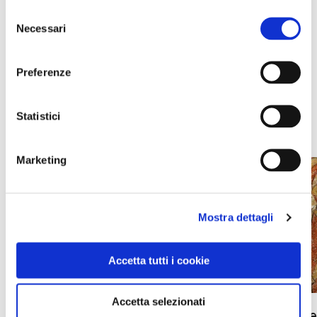
Selezione
Necessari
del
consenso
Preferenze
Statistici
NEWS
Marketing
Mostra dettagli
Accetta tutti i cookie
Accetta selezionati
Le tappe