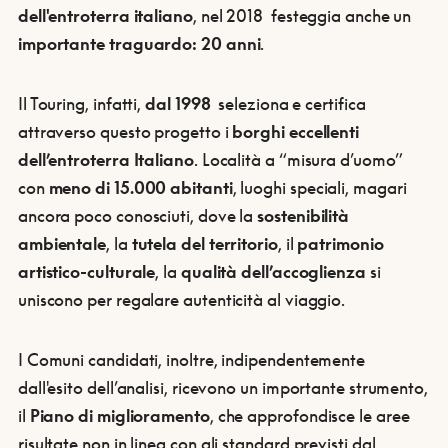
dell'entroterra italiano
, nel 2018 festeggia anche un
importante traguardo: 20 anni
.
Il Touring, infatti,
dal
1998
seleziona e certifica
attraverso questo progetto i
borghi eccellenti
dell’entroterra Italiano
. Località a “misura d’uomo”
con
meno di 15.000 abitanti
, luoghi speciali, magari
ancora poco conosciuti, dove la
sostenibilità
ambientale
, la
tutela del territorio
, il
patrimonio
artistico-culturale
, la
qualità dell’accoglienza
si
uniscono per regalare autenticità al viaggio.
I Comuni candidati, inoltre, indipendentemente
dall'esito dell’analisi, ricevono un importante strumento,
il
Piano di miglioramento
, che approfondisce le aree
risultate non in linea con gli standard previsti dal