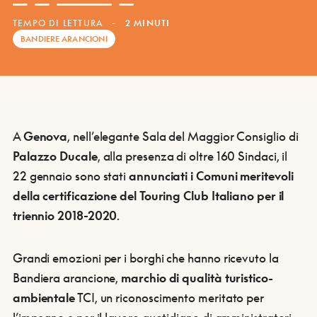
TEMPO DI LETTURA
-
2 MINUTI
BANDIERE ARANCIONI
A
Genova
, nell’elegante Sala del Maggior Consiglio di
Palazzo Ducale
, alla presenza di oltre 160 Sindaci, il
22 gennaio sono stati
annunciati i Comuni meritevoli
della certificazione del Touring Club Italiano per il
triennio 2018-2020
.
Grandi emozioni per i borghi che hanno ricevuto la
Bandiera arancione,
marchio
di
qualità
turistico
-
ambientale
TCI, un riconoscimento meritato per