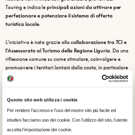
Touring e indica le
principali azioni da attivare per
perfezionare e potenziare il sistema di offerta
turistica locale
.
L’iniziativa è nata grazie alla
collaborazione tra TCI e
l’Assessorato al Turismo della Regione Liguria
. Da una
riflessione comune su come stimolare, coinvolgere e
promuovere i territori lontani dalla costa, in particolare
le loro località minori, Touring ha sviluppato il
Modello
di Analisi Territoriale TCI
, alla base del
progetto Bandiere arancioni, che prevede che le
Questo sito web utilizza i cookie
località che presentano la candidatura vengano
approfonditamente analizzate, anche sul campo,
Per rendere l’accesso e l’uso del nostro sito più facile ed
attraverso la verifica di
oltre 250 criteri di analisi
,
intuitivo facciamo uso dei cookie. Con l'utilizzo del sito, l'utente
raggruppati in
cinque macroaree
.
accetta l'impostazione dei cookie.