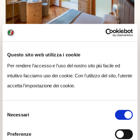
Questo sito web utilizza i cookie
foto dal sito palazzolodronbertelli.it
Per rendere l’accesso e l’uso del nostro sito più facile ed
intuitivo facciamo uso dei cookie. Con l'utilizzo del sito, l'utente
PUÒ INTERESSARTI ANCHE:
accetta l'impostazione dei cookie.
Scopri di più su Caderzone Terme e sul perchè ha
ricevuto la Bandiera Arancione del Touring Club
Selezione
Italiano
Necessari
del
Che cosa vedere a Caderzone Terme
consenso
Palazzo Lodron Bertelli e il Museo della Malga a
Preferenze
Caderzone Terme