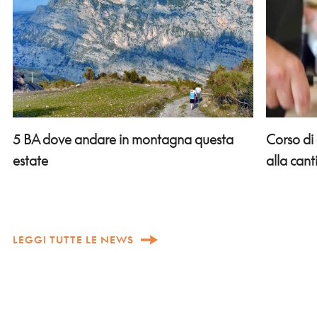
Corso di
5 BA dove andare in montagna questa
alla can
estate
LEGGI TUTTE LE NEWS