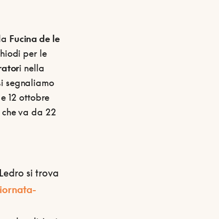
 la
Fucina de le
hiodi per le
rator
i nella
si segnaliamo
 e 12 ottobre
o che va da 22
Ledro si trova
iornata-