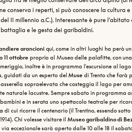
 ne conserva i reperti, si può conoscere la cultura e
del II millennio a.C.). Interessante è pure l’abitato
 battaglia e le gesta dei garibaldini.
andiere arancioni
qui, come in altri luoghi ha però un
o 11 ottobre
proprio al Museo delle palafitte, con una 
omeriggio, inoltre è in programma l'escursione al lag
a, guidati da un esperto del
Muse
di Trento che farà 
 passerella sopraelevata che costeggia il lago per a
nte naturale lacustre. Sempre sabato in programma 
 bambini e in serata uno spettacolo teatrale per ricor
a
di cui ricorre il centenario (il Trentino, essendo sotto 
1914). Chi volesse visitare il
Museo garibaldino di Be
 via eccezionale sarà aperto dalle 10 alle 18 il sabato