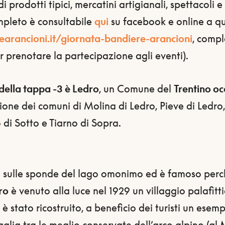
 prodotti tipici, mercatini artigianali, spettacoli e 
mpleto è consultabile
qui
su facebook e online a qu
arancioni.it/giornata-bandiere-arancioni
, compl
r prenotare la partecipazione agli eventi).
della tappa -3 è Ledro
, un Comune del
Trentino oc
ione dei comuni di Molina di Ledro, Pieve di Ledro
 di Sotto e Tiarno di Sopra.
e sulle sponde del lago omonimo ed è famoso perch
ro
è venuto alla luce nel 1929 un villaggio palafitti
è stato ricostruito, a beneficio dei turisti un esemp
aglia tra le meglio conservate dell’arco alpino (al
M