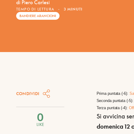
di Piero Carlesi
TEMPO DI LETTURA
-
3 MINUTI
BANDIERE ARANCIONI
CONDIVIDI
Prima puntata (-6):
Sa
Seconda puntata (-5)
Terza puntata (-4):
Of
0
Si avvicina s
LIKE
domenica 12 