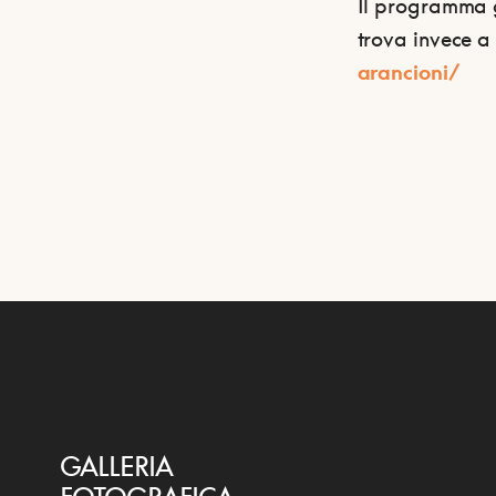
Il programma g
trova invece a 
arancioni/
GALLERIA