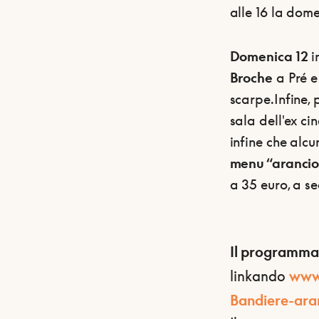
alle 16 la dom
Domenica 12
i
Broche
a Pré e 
scarpe.Infine, 
sala dell'ex c
infine che alcu
menu “arancio
a 35 euro, a se
Il programma 
linkando
www.
Bandiere-ara