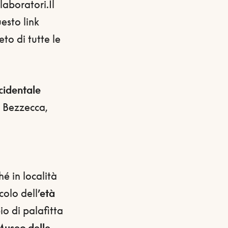
laboratori.Il
esto link
eto di tutte le
cidentale
, Bezzecca,
é in località
colo dell
’età
io di palafitta
useo delle