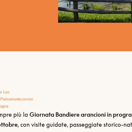
n Leo
:
Pietramontecorvino
fagna
empre più la
Giornata Bandiere arancioni in prog
ottobre
, con visite guidate, passeggiate storico-nat