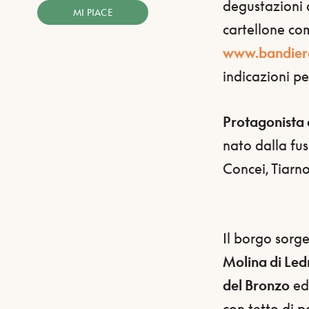
degustazioni di
MI PIACE
cartellone co
www.bandiere
indicazioni pe
Protagonista 
nato dalla fus
Concei, Tiarno
Il borgo sorg
Molina di Led
del Bronzo
ed 
con tetto di p