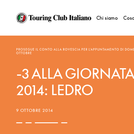
Chi siamo
Cosa
NOTIZIE
—
BANDIERE ARANCIONI
PROSEGUE IL CONTO ALLA ROVESCIA PER L'APPUNTAMENTO DI DOM
OTTOBRE
-3 ALLA GIORNATA
2014: LEDRO
9 OTTOBRE 2014