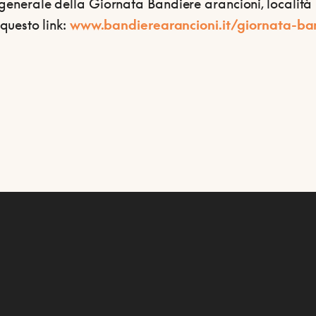
enerale della Giornata Bandiere arancioni, località pe
questo link:
www.bandierearancioni.it/giornata-ba