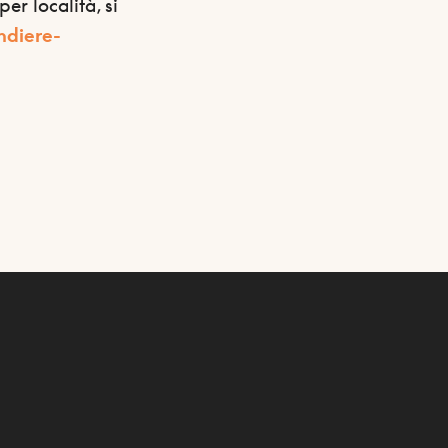
r località, si
ndiere-