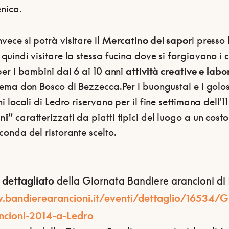
enica.
nvece si potrà visitare il
Mercatino dei sapor
i presso
quindi visitare la stessa fucina dove si forgiavano i c
per i bambini dai 6 ai 10 anni
attività creative e labo
inema don Bosco di Bezzecca.Per i buongustai e i golo
ni locali di Ledro riservano per il fine settimana dell'11
ni”
caratterizzati da piatti tipici del luogo a un cost
conda del ristorante scelto.
dettagliato
della Giornata Bandiere arancioni di 
bandierearancioni.it/eventi/dettaglio/16534/G
ncioni-2014-a-Ledro