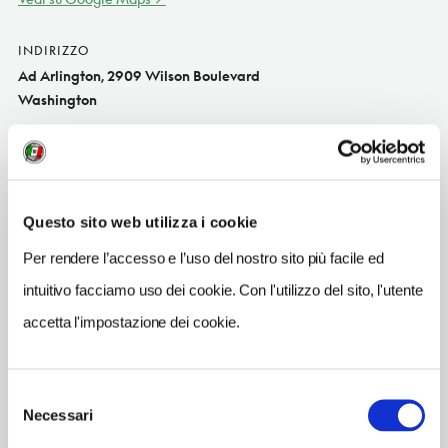
INDIRIZZO
Ad Arlington, 2909 Wilson Boulevard
Washington
SITO WEB
www.faccialuna.com
TELEFONO
Questo sito web utilizza i cookie
7032763099
Per rendere l’accesso e l’uso del nostro sito più facile ed
TIPO DI CUCINA
intuitivo facciamo uso dei cookie. Con l'utilizzo del sito, l'utente
italiana
accetta l'impostazione dei cookie.
METRO
Clarendon (Orange, Silver)
Selezione
Necessari
del
consenso