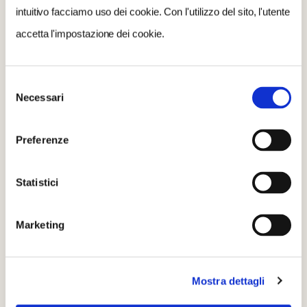
CONDIVIDI
intuitivo facciamo uso dei cookie. Con l'utilizzo del sito, l'utente
accetta l'impostazione dei cookie.
Selezione
Necessari
del
(PZ)
consenso
Preferenze
ABITANTI
756
Statistici
ALTITUDINE
949 mt s.l.m.
Marketing
INFORMAZIONI TURISTICHE
Infopoint, piazza Rocco Petrone
TELEFONO
Mostra dettagli
3287455167