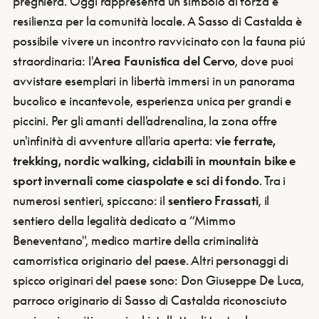
preghiera. Oggi rappresenta un simbolo di forza e
resilienza per la comunità locale. A Sasso di Castalda è
possibile vivere un incontro ravvicinato con la fauna piú
straordinaria: l'
Area Faunistica del Cervo
, dove puoi
avvistare esemplari in libertà immersi in un panorama
bucolico e incantevole, esperienza unica per grandi e
piccini. Per gli amanti dell'adrenalina, la zona offre
un'infinità di avventure all'aria aperta:
vie ferrate,
trekking, nordic walking, ciclabili in mountain bike e
sport invernali come ciaspolate e sci di fondo
. Tra i
numerosi sentieri, spiccano: il
sentiero Frassati
, il
sentiero della legalità dedicato a “Mimmo
Beneventano", medico martire della criminalità
camorristica originario del paese. Altri personaggi di
spicco originari del paese sono: Don Giuseppe De Luca,
parroco originario di Sasso di Castalda riconosciuto