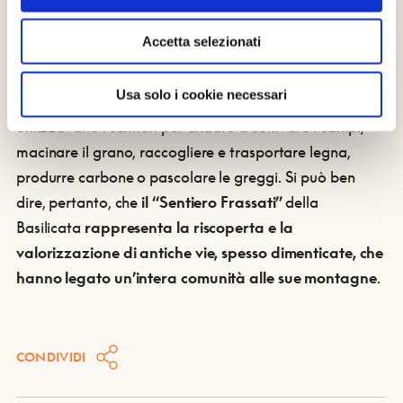
magnificamente lo sci di fondo.
Accetta selezionati
Il percorso è stato individuato tenendo conto della
Usa solo i cookie necessari
memoria storica degli abitanti del paese
, che
utilizzavano i sentieri per andare a coltivare i campi,
macinare il grano, raccogliere e trasportare legna,
produrre carbone o pascolare le greggi. Si può ben
dire, pertanto, che
il “Sentiero Frassati”
della
Basilicata
rappresenta la riscoperta e la
valorizzazione di antiche vie, spesso dimenticate, che
hanno legato un’intera comunità alle sue montagne
.
CONDIVIDI