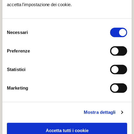
accetta l'impostazione dei cookie.
Selezione
Necessari
del
consenso
Preferenze
Statistici
Marketing
A Sasso di Castalda è presente
l’unico “Sentiero
Frassati” della Basilicata
. Un
Sentiero ad anello
Mostra dettagli
lungo circa 23 km
, alla portata di tutti, che giunge sino
al Monte Arioso, dove vi sono gli impianti di scii alpino
Accetta tutti i cookie
e luogo in cui, in inverno, si può praticare