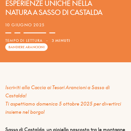
ESPERIENZE UNICHE NELLA
NATURA A SASSO DI CASTALDA
10 GIUGNO 2025
TEMPO DI LETTURA
-
3 MINUTI
BANDIERE ARANCIONI
Iscriviti alla Caccia ai Tesori Arancioni a Sasso di
Castalda!
Ti aspettiamo domenica 5 ottobre 2025 per divertirci
insieme nel borgo!
Sasso di Castalda, un gioiello nascosto tra le montagne