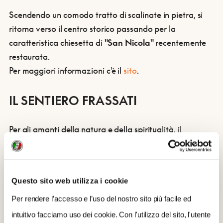
Scendendo un comodo tratto di scalinate in pietra, si
ritorna verso il centro storico passando per la
caratteristica chiesetta di
"San Nicola"
recentemente
restaurata.
​Per maggiori informazioni c'è il
sito
.
IL SENTIERO FRASSATI
Per gli amanti della natura e della spiritualità, il
Sentiero Frassati
offre un percorso che segue le orme
di San Pier Giorgio Frassati, permettendo di
immergersi nella bellezza della natura e di riflettere
Questo sito web utilizza i cookie
sulla propria spiritualità
.
Per rendere l’accesso e l’uso del nostro sito più facile ed
intuitivo facciamo uso dei cookie. Con l'utilizzo del sito, l'utente