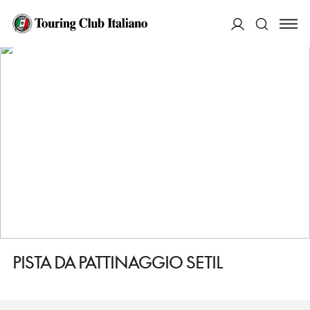
HOME
DESTINAZIONI
ORTISEI/SANKT ULRICH IN GRODEN
FARE
PISTA DA PATTINAGGIO SETIL
ACCEDI
Cerca
PISTA DA PATTINAGGIO SETIL