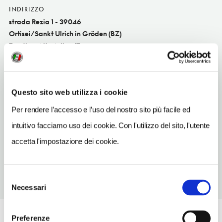
INDIRIZZO
strada Rezia 1 - 39046
Ortisei/Sankt Ulrich in Gröden (BZ)
Trentino-Alto Adige IT
SITO WEB
www.valgardena.it
Questo sito web utilizza i cookie
INDIRIZZO EMAIL
Per rendere l’accesso e l’uso del nostro sito più facile ed
ortisei@valgardena.it
intuitivo facciamo uso dei cookie. Con l'utilizzo del sito, l'utente
TELEFONO
accetta l'impostazione dei cookie.
0471777600
Selezione
Necessari
del
consenso
Preferenze