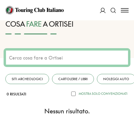
HOME
DESTINAZIONI
ORTISEI
FARE
ACCEDI
COSA
FARE
A ORTISEI
Cerca
SITI ARCHEOLOGICI
CARTOLERIE / LIBRI
NOLEGGI AUTO
0 RISULTATI
MOSTRA SOLO CONVENZIONATI
Nessun risultato.