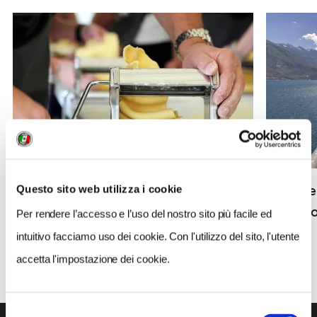
Corso di cucina e degustazione di vino
In e-bike
Questo sito web utilizza i cookie
alla cantina di Montecarlo
ciclopist
Per rendere l’accesso e l’uso del nostro sito più facile ed
intuitivo facciamo uso dei cookie. Con l'utilizzo del sito, l'utente
accetta l'impostazione dei cookie.
ALTRE NEWS
Selezione