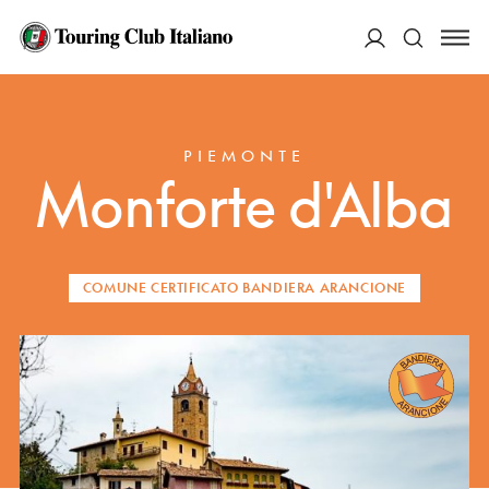
ACCEDI
HOME
DESTINAZIONI
MONFORTE D'ALBA
Cerca
PIEMONTE
Monforte d'Alba
COMUNE CERTIFICATO BANDIERA ARANCIONE