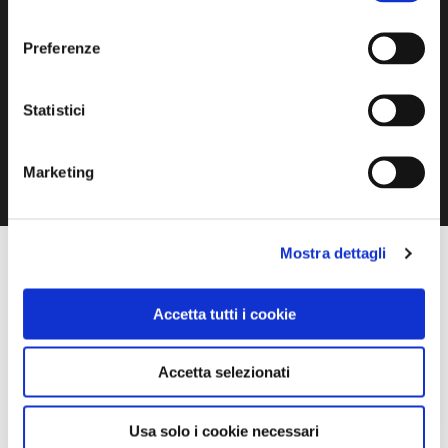
consenso
Preferenze
Statistici
1 / 9
Marketing
Mostra dettagli
Accetta tutti i cookie
Accetta selezionati
COSA FARE
DOVE DORMIRE
DOVE MANGIARE
Usa solo i cookie necessari
0 RISULTATI
MOSTRA SOLO CONVENZIONATI