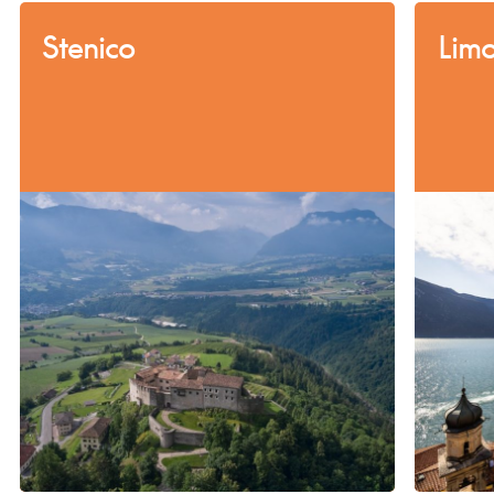
Stenico
Limo