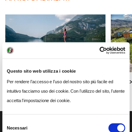
Questo sito web utilizza i cookie
Il lago di Molveno: divertimento e relax
per tutta la famiglia
Porta il
Per rendere l’accesso e l’uso del nostro sito più facile ed
intuitivo facciamo uso dei cookie. Con l'utilizzo del sito, l'utente
accetta l'impostazione dei cookie.
Selezione
GALLERY
Necessari
del