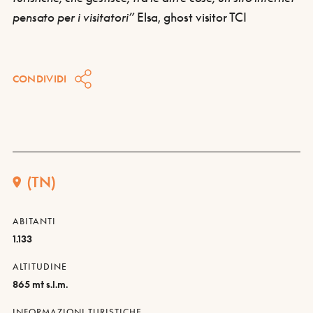
pensato per i visitatori”
Elsa, ghost visitor TCI
CONDIVIDI
(TN)
ABITANTI
1.133
ALTITUDINE
865 mt s.l.m.
INFORMAZIONI TURISTICHE