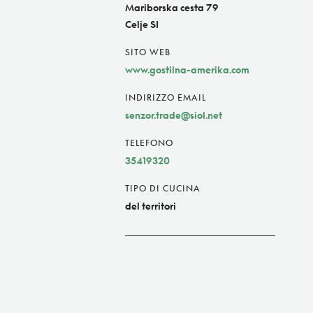
Mariborska cesta 79
Celje SI
SITO WEB
www.gostilna-amerika.com
INDIRIZZO EMAIL
senzor.trade@siol.net
TELEFONO
35419320
TIPO DI CUCINA
del territori