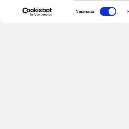
Selezione
Necessari
del
consenso
Iscriviti alle nostre newsletter
per
eventi e aggiornamenti su offert