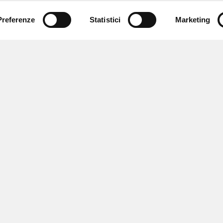
Preferenze
Statistici
Marketing
 ricevere notizie,
e speciali.