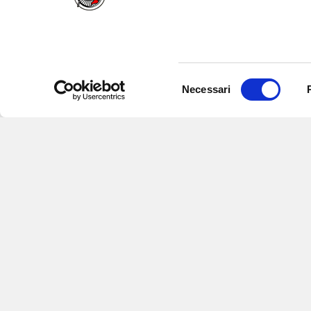
Selezione
Necessari
del
consenso
Iscriviti alle nostre newsletter
per
eventi e aggiornamenti su offert