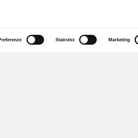
Preferenze
Statistici
Marketing
 ricevere notizie,
e speciali.