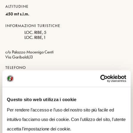
ALTITUDINE
450 mt s.l.m.
INFORMAZIONI TURISTICHE
LOC. RIBE, 5
LOC. RIBE, 1
c/o Palazzo Mocenigo Centi
Via Garibaldi,13
TELEFONO
042776300
SITO WEB
http://www.barcis.fvg.it
Questo sito web utilizza i cookie
EMAIL
Per rendere l’accesso e l’uso del nostro sito più facile ed
probarcis@barcis.fvg.it
intuitivo facciamo uso dei cookie. Con l'utilizzo del sito, l'utente
accetta l'impostazione dei cookie.