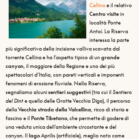
Cellina
e il relativo
Centro visite
in
località Ponte
Antoi. La Riserva
interessa la parte
più significativa della incisione valliva scavata dal
torrente Cellina e ha l’aspetto tipico di un
grande
canyon
, il maggiore della Regione e uno dei più
spettacolari d’Italia, con pareti verticali e imponenti
fenomeni di erosione fluviale. Nella Riserva,
segnaliamo alcuni
sentieri suggestivi
(tra cui il
Sentiero
del Dint
e quello delle Grotte Vecchia Diga), il percorso
della
Vecchia strada della Valcellina
, ricco di storia e
fascino e il
Ponte Tibetano
, che permette di godere di
una veduta unica dell’ambiente circostante e del
canyon. Il
lago
Aprilis (artificiale), meglio noto come