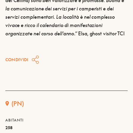
del Cellina) sono
ben valorizzate e promosse
. Buona è
la
comunicazione dei servizi per i camperisti
e dei
servizi complementari
. La località è nel complesso
vivace
e ricco il calendario di manifestazioni
organizzate nel corso dell’anno.”
Elsa, ghost visitor TCI
CONDIVIDI
(PN)
ABITANTI
258