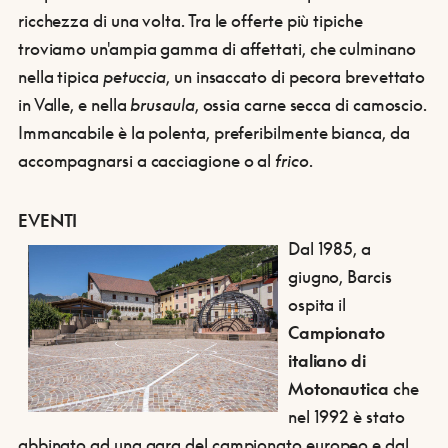
ricchezza di una volta. Tra le offerte più tipiche
troviamo un'ampia gamma di affettati, che culminano
nella tipica
petuccia
, un insaccato di pecora brevettato
in Valle, e nella
brusaula
, ossia carne secca di camoscio.
Immancabile è la polenta, preferibilmente bianca, da
accompagnarsi a cacciagione o al
frico
.
EVENTI
Dal 1985, a
giugno, Barcis
ospita il
Campionato
italiano di
Motonautica
che
nel 1992 è stato
abbinato ad una gara del campionato europeo e dal