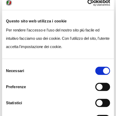
improduttive
.
Questo sito web utilizza i cookie
Per questi motivi le associazioni ritengono, che, con
queste modalità di coinvolgimento,
non sia più
Per rendere l’accesso e l’uso del nostro sito più facile ed
proficua la loro partecipazione al tavolo di
intuitivo facciamo uso dei cookie. Con l'utilizzo del sito, l'utente
confronto
voluto dalla Fondazione Milano-Cortina
accetta l'impostazione dei cookie.
2026 alla luce di quanto sinora è avvenuto. Le
associazioni continueranno comunque a svolgere il
proprio ruolo per monitorare, contrastare i progetti
Selezione
Necessari
del
sbagliati e impattanti e a proporre alternative laddove
consenso
possibile instaurando un confronto produttivo con gli
Preferenze
interlocutori istituzionali.
Statistici