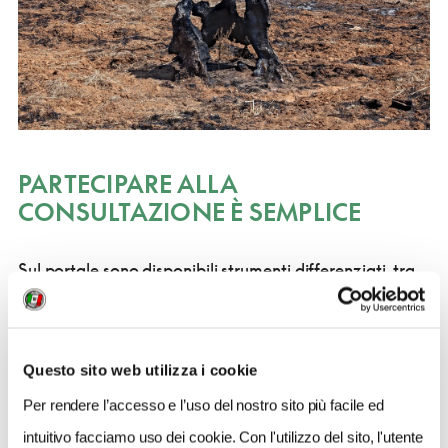
PARTECIPARE ALLA
CONSULTAZIONE È SEMPLICE
Sul portale sono disponibili strumenti differenziati, tra
cui u
n questionario generale, con domande semplici
a risposta chiusa e spazi per eventuali commenti
. Per
accedere è sufficiente registrarsi con SPID, Carta
Questo sito web utilizza i cookie
d’Identità elettronica (CIE) o Carta Nazionale dei
Per rendere l’accesso e l’uso del nostro sito più facile ed
Servizi (CNS).
intuitivo facciamo uso dei cookie. Con l'utilizzo del sito, l'utente