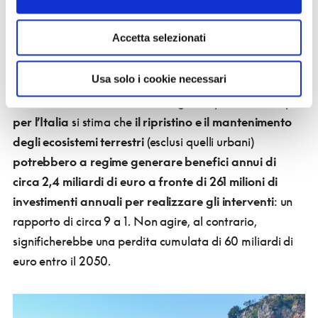
l’impollinazione 1,9 miliardi.
Accetta selezionati
Avere ecosistemi degradati significa perdere questi e
Usa solo i cookie necessari
altri servizi, con conseguenze non solo ambientali ma
anche sociali ed economiche negative per tutti. Sempre
per l’Italia
si stima che
il ripristino e il mantenimento
degli ecosistemi terrestri
(esclusi quelli urbani)
potrebbero a regime generare benefici annui di
circa 2,4 miliardi di euro a fronte di 261 milioni di
investimenti annuali per realizzare gli interventi
: un
rapporto di circa 9 a 1. Non agire, al contrario,
significherebbe una perdita cumulata di 60 miliardi di
euro entro il 2050.