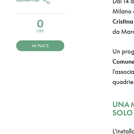
Dal 14 a
Milano 
0
Cristina
da Marc
LIKE
MI PIACE
Un prog
Comune 
l'associ
quadri
UNA M
SOLO
L'instal