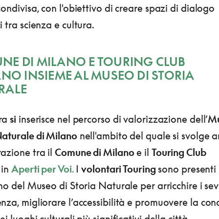
condivisa, con l'obiettivo di creare spazi di dialogo
i tra scienza e cultura.
NE DI MILANO E TOURING CLUB
ANO INSIEME AL MUSEO DI STORIA
RALE
ra
si
inserisce nel percorso di valorizzazione dell’
Mu
Naturale di Milano
nell'ambito del quale si svolge a
azione tra il
Comune di Milano
e il
Touring Club
in
Aperti per Voi
.
I
volontari Touring
sono presenti
rno del Museo di Storia Naturale per arricchire i sevi
nza, migliorare l’accessibilità e promuovere la co
i luoghi culturali più significativi della città.