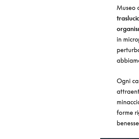
Museo c
trasluci
organis
in micro
perturba
abbiamo
Ogni cab
attraent
minacci
forme ri
benesse