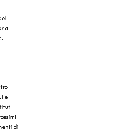
del
pria
e.
ttro
I e
ituti
rossimi
menti di