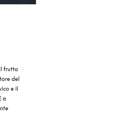
l frutto
tore del
ico e il
E
a
ente