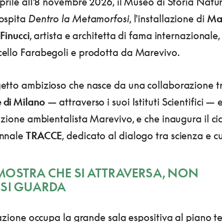
prile all'8 novembre 2026, il Museo di Storia Natur
ospita
Dentro la Metamorfosi
, l'installazione di
Ma
 Finucci
, artista e architetta di fama internazionale,
ello Farabegoli e prodotta da Marevivo.
etto ambizioso che nasce da una collaborazione tr
di Milano
— attraverso i suoi Istituti Scientifici — 
azione ambientalista Marevivo, e che inaugura il ci
ennale
TRACCE
, dedicato al dialogo tra scienza e cu
OSTRA CHE SI ATTRAVERSA, NON
 SI GUARDA
lazione occupa la grande sala espositiva al piano te