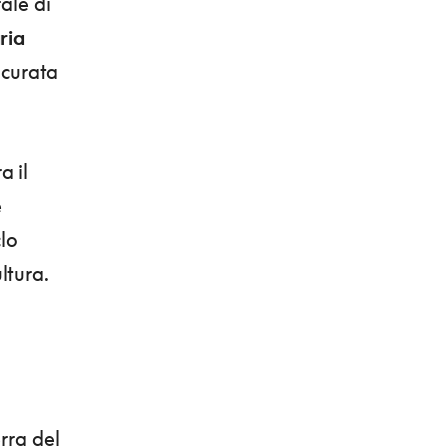
ale di
ria
 curata
a il
e
clo
ltura.
rra del