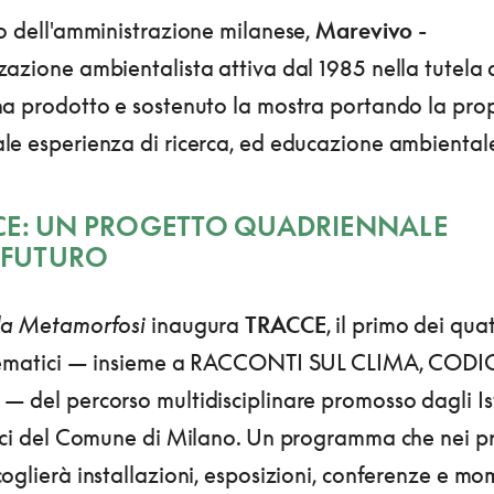
o dell'amministrazione milanese,
Marevivo
-
azione ambientalista attiva dal 1985 nella tutela 
ha prodotto e sostenuto la mostra portando la pro
le esperienza di ricerca, ed educazione ambiental
CE: UN PROGETTO QUADRIENNALE
L FUTURO
la Metamorfosi
inaugura
TRACCE
, il primo dei qua
tematici — insieme a RACCONTI SUL CLIMA, CODIC
 del percorso multidisciplinare promosso dagli Ist
fici del Comune di Milano. Un programma che nei p
oglierà installazioni, esposizioni, conferenze e mo