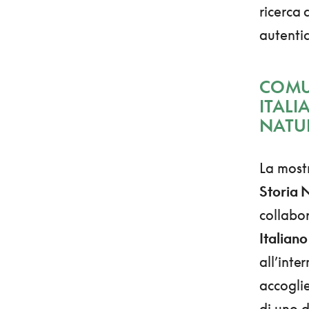
ricerca 
autentic
COMU
ITALI
NATU
La most
Storia 
collabor
Italiano
all’inte
accoglie
di uno de