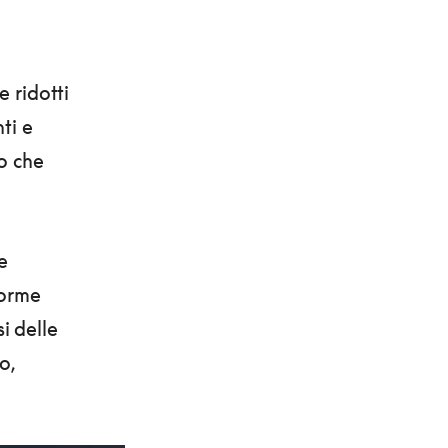
e ridotti
ti e
o che
e
forme
i delle
o,