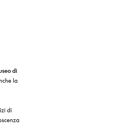
seo di
nche la
zi di
noscenza