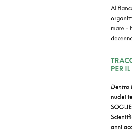
Al fianc
organizz
mare - 
decenna
TRAC
PER I
Dentro 
nuclei 
SOGLIE —
Scienti
anni acc