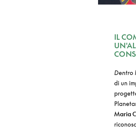
IL CO
UN'AL
CONS
Dentro 
di un im
progetto
Planetar
Maria Cr
riconosc