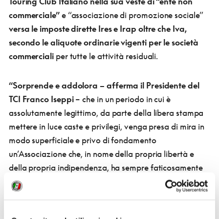
Touring Club Italiano nella sua veste di “ente non
commerciale”
e “associazione di promozione sociale”
versa le imposte dirette Ires e Irap oltre che Iva,
secondo le aliquote ordinarie vigenti per le società
commerciali
per tutte le attività residuali.
“Sorprende e addolora – afferma il Presidente del
TCI Franco Iseppi
– che in un periodo in cui è
assolutamente legittimo, da parte della libera stampa
mettere in luce caste e privilegi, venga presa di mira in
modo superficiale e privo di fondamento
un’Associazione che, in nome della propria libertà e
della propria indipendenza, ha sempre faticosamente
difeso la propria natura privata e autonoma
assolvendo ogni onere fiscale in totale
autosufficienza e rinunciando nel tempo a ogni sorta