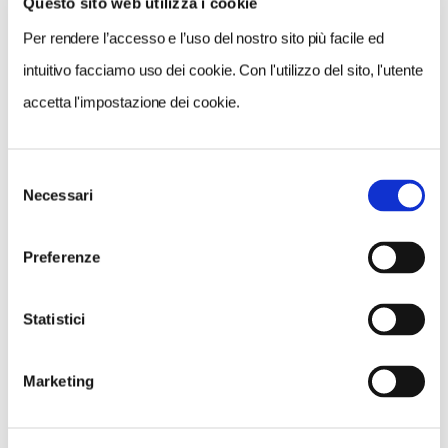
Questo sito web utilizza i cookie
di sussidio
.”
Per rendere l’accesso e l’uso del nostro sito più facile ed
intuitivo facciamo uso dei cookie. Con l'utilizzo del sito, l'utente
CONDIVIDI
accetta l'impostazione dei cookie.
0
Selezione
Necessari
LIKE
del
consenso
MI PIACE
Preferenze
Statistici
Marketing
NEWS