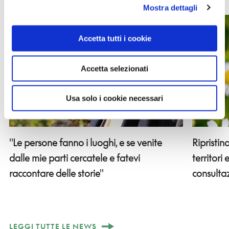
Mostra dettagli
Accetta tutti i cookie
Accetta selezionati
Usa solo i cookie necessari
"Le persone fanno i luoghi, e se venite
Ripristin
dalle mie parti cercatele e fatevi
territori
raccontare delle storie"
consulta
LEGGI TUTTE LE NEWS