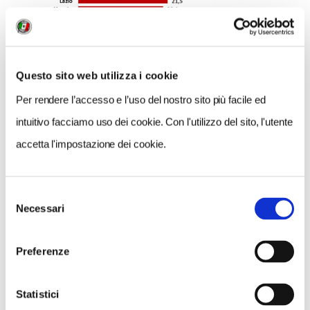
Questo sito web utilizza i cookie
Per rendere l’accesso e l’uso del nostro sito più facile ed
intuitivo facciamo uso dei cookie. Con l'utilizzo del sito, l'utente
accetta l'impostazione dei cookie.
Figura 2 - Presenze domestiche per regione di provenienza dei turisti – 2018 (mln)
Selezione
Necessari
Da più parti in queste settimane si è prevista una
del
consenso
ripresa del settore grazie al turismo di prossimità: si
tratta in realtà, guardando ai dati, di un fenomeno già
Preferenze
ben consolidato in molte aree del Paese.
Non
assisteremo quindi a un cambiamento radicale nelle
Statistici
abitudini per una parte consistente di popolazione