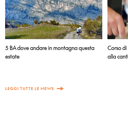
Corso di
5 BA dove andare in montagna questa
alla can
estate
LEGGI TUTTE LE NEWS