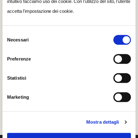
intuitivo facciamo uso dei cookie. Con l'utilizzo del sito, l'utente
diffusione del Covid.
accetta l'impostazione dei cookie.
Selezione
Necessari
del
CONDIVIDI
consenso
Preferenze
0
LIKE
Statistici
MI PIACE
Marketing
Mostra dettagli