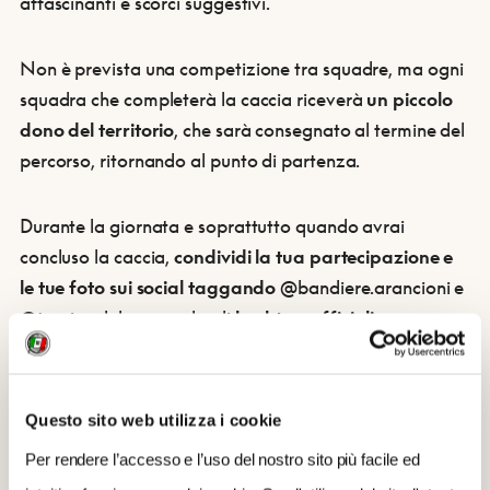
affascinanti e scorci suggestivi.
Non è prevista una competizione tra squadre, ma ogni
squadra che completerà la caccia riceverà
un piccolo
dono del territorio
, che sarà consegnato al termine del
percorso, ritornando al punto di partenza.
Durante la giornata e soprattutto quando avrai
concluso la caccia,
condividi la tua partecipazione e
le tue foto sui social taggando
@bandiere.arancioni e
@touringclub e usando gli
hashtag ufficiali
:
#tesoriarancioni #touringclubitaliano
#bandierearancioni
Questo sito web utilizza i cookie
Sarà un evento adatto a tutti e sarà svolto in massima
Per rendere l’accesso e l’uso del nostro sito più facile ed
sicurezza, seguendo le direttive a contrasto della