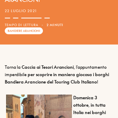
22 LUGLIO 2021
TEMPO DI LETTURA
-
2 MINUTI
BANDIERE ARANCIONI
Torna la
Caccia ai Tesori Arancioni
, l'appuntamento
imperdibile
per scoprire in maniera giocosa i borghi
Bandiera Arancione del Touring Club Italiano
!
Domenica 3
ottobre
,
in tutta
Italia nei borghi