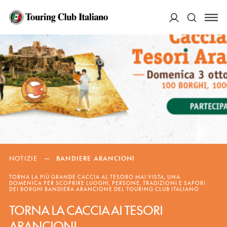
ACCEDI
Cerca
NOTIZIE
—
BANDIERE ARANCIONI
TORNA LA PIÙ GRANDE CACCIA AL TESORO MAI VISTA, UNA
DOMENICA PER SCOPRIRE LUOGHI, PERSONE, TRADIZIONI E SAPORI
DEI BORGHI BANDIERA ARANCIONE DEL TOURING CLUB ITALIANO
TORNA LA CACCIA AI TESORI
ARANCIONI