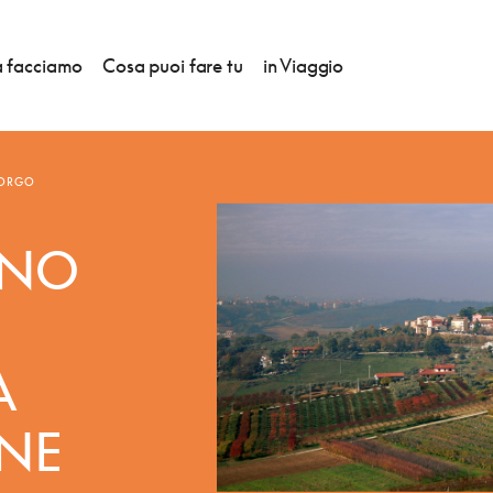
 facciamo
Cosa puoi fare tu
in Viaggio
BORGO
RNO
A
ONE