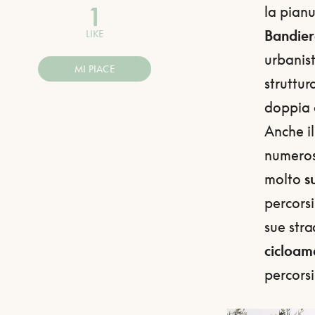
1
la pianu
Bandier
LIKE
urbanist
MI PIACE
struttur
doppia c
Anche il
numero
molto
s
percorsi
sue str
cicloam
percorsi