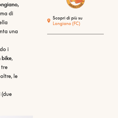
ongiano,
gma di
Scopri di più su
ella
Longiano
(FC)
enta una
do i
 bike
,
 tre
noltre, le
i (due