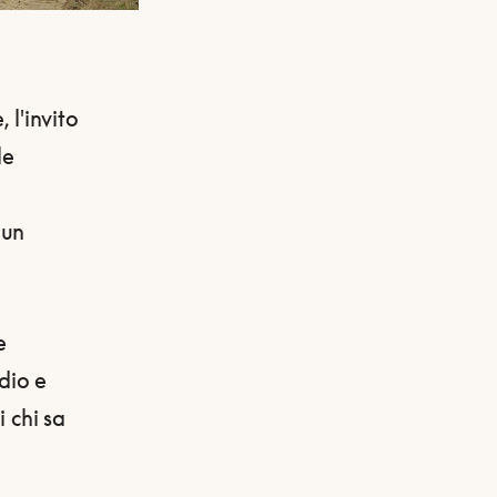
 l'invito
le
 un
e
udio e
i chi sa