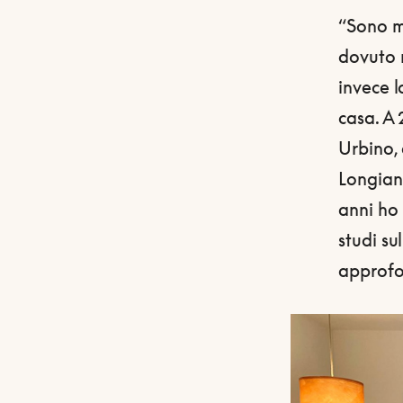
“Sono m
dovuto r
invece l
casa. A 
Urbino,
Longiano
anni ho
studi su
approf