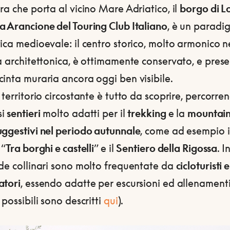
ra che porta al vicino Mare Adriatico, il
borgo di L
a Arancione del Touring Club Italiano
, è un paradi
ica medioevale: il centro storico, molto armonico n
a architettonica, è ottimamente conservato, e pres
inta muraria ancora oggi ben visibile.
 territorio circostante è tutto da scoprire, percorren
si
sentieri
molto adatti per il
trekking
e la
mountain
uggestivi nel periodo autunnale
, come ad esempio i
 “
Tra borghi e castelli
” e il
Sentiero della Rigossa
. I
ade collinari sono molto frequentate da
cicloturisti e
atori
, essendo adatte per escursioni ed allenament
 possibili sono descritti
qui
).