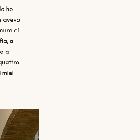
do ho
he avevo
 mura di
fia, a
ta a
 quattro
 miei
o