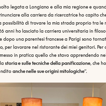
olto legata a Longiano e alla mia regione e quan
inunciare alla carriera da ricercatrice ho capito c
a possibilità di trovare la mia strada proprio tra le
26 anni ho lasciato la carriera universitaria in filoso
 e dopo una parentesi francese a Parigi sono torna
, per lavorare nel ristorante dei miei genitori. Per
 messo in pratica quello che stavo apprendendo nei
lla
storia e sulle tecniche della panificazione
, che h
ondito
anche nelle sue origini mitologiche
”.