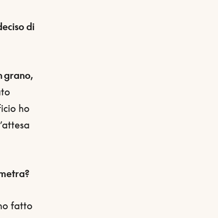
deciso di
n grano,
ato
icio ho
’attesa
emetra?
ho fatto