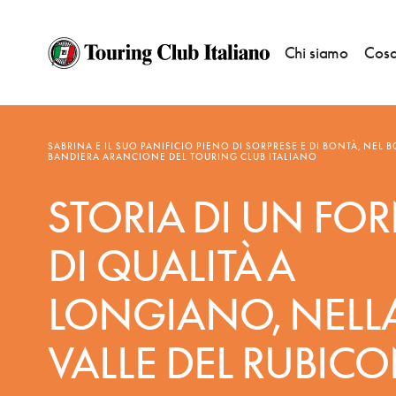
Chi siamo
Cosa
NOTIZIE
—
BANDIERE ARANCIONI
SABRINA E IL SUO PANIFICIO PIENO DI SORPRESE E DI BONTÀ, NEL 
BANDIERA ARANCIONE DEL TOURING CLUB ITALIANO
STORIA DI UN FO
DI QUALITÀ A
LONGIANO, NELL
VALLE DEL RUBIC