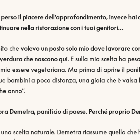
perso il piacere dell’approfondimento, invece hai 
inuare nella ristorazione con i tuoi genitori…
ito che
volevo un posto solo mio dove lavorare co
e verdura che nascono qui
. E sulla mia scelta ha pes
 mio essere vegetariana. Ma prima di aprire il panif
e bambini a poca distanza, una gioia che è valsa l
che anno”.
lora Demetra, panificio di paese. Perché proprio D
 una scelta naturale. Demetra riassume quello che 