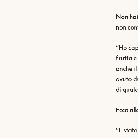
Non hai 
non cont
“Ho cap
frutta 
anche il
avuto du
di qual
Ecco al
“È stata