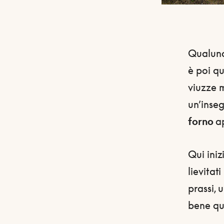
Qualunqu
è poi qu
viuzze 
un’inse
forno
a
Qui inizi
lievitat
prassi, 
bene que