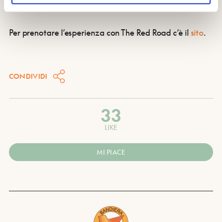
dislivello lieve.
Per prenotare l’esperienza con The Red Road c’è il
sito
.
CONDIVIDI
33
LIKE
MI PIACE