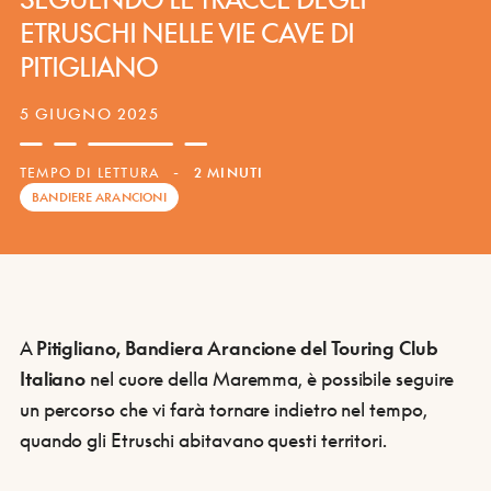
ETRUSCHI NELLE VIE CAVE DI
PITIGLIANO
5 GIUGNO 2025
TEMPO DI LETTURA
-
2 MINUTI
BANDIERE ARANCIONI
A
Pitigliano, Bandiera Arancione del Touring Club
Italiano
nel cuore della Maremma, è possibile seguire
un percorso che vi farà tornare indietro nel tempo,
quando gli Etruschi abitavano questi territori.