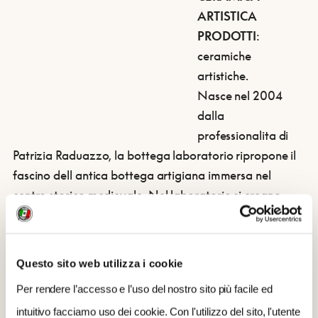
ARTISTICA
PRODOTTI
:
ceramiche
artistiche.
Nasce nel 2004
dalla
professionalita di
Patrizia Raduazzo, la bottega laboratorio ripropone il
fascino dell antica bottega artigiana immersa nel
centro storico medievale. Nel laboratorio si creano
oggetti che diventano unici per forme e caratteristiche,
si realizzano pezzi e
decorazioni
di impronta
tradizionale, ma anche oggetti e decori adatti ad
Questo sito web utilizza i cookie
ambienti piu moderni.
Per rendere l’accesso e l’uso del nostro sito più facile ed
Leggi la storia di Patrizia e di RaduArt!
intuitivo facciamo uso dei cookie. Con l'utilizzo del sito, l'utente
PER INFO E ORDINARE I PRODOTTI
: