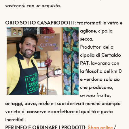
sostenerli con un acquisto
.
ORTO SOTTO CASA
PRODOTTI
: trasformati in vetro e
aglione, cipolla
secca.
Produttori della
cipolla di Certaldo
PAT
, lavorano con
la filosofia del km 0
e vendono solo ciò
che producono,
ovvero
frutta,
ortaggi, uova, miele e i suoi derivati
nonchè un'ampia
varietà di
conserve e confetture
di qualità e gusto
incredibili.
PER INFO E ORDINARE I PRODOTTI
:
S
hop online
/