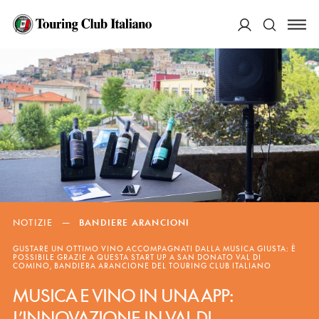
ACCEDI
Cerca
NOTIZIE
—
BANDIERE ARANCIONI
GUSTARE UN OTTIMO VINO ACCOMPAGNATI DALLA MUSICA GIUSTA: È
POSSIBILE GRAZIE A QUESTA START UP A SAN DONATO VAL DI
COMINO, BANDIERA ARANCIONE DEL TOURING CLUB ITALIANO
MUSICA E VINO IN UNA APP:
L’INNOVAZIONE IN VAL DI