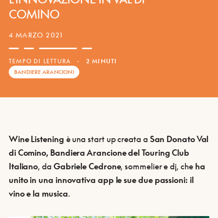
COMINO
4 MARZO 2021
TEMPO DI LETTURA
-
2 MINUTI
BANDIERE ARANCIONI
Wine Listening
è una start up creata a
San Donato Val
di Comino, Bandiera Arancione del Touring Club
Italiano
, da
Gabriele Cedrone
, sommelier e dj, che
ha
unito in una innovativa app le sue due passioni: il
vino e la musica
.