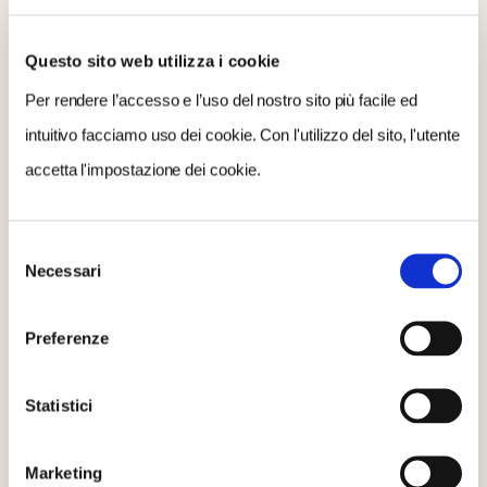
Questo sito web utilizza i cookie
Per saperne di più, ci sono il
sito
e la
pagina Facebook
.
Per rendere l’accesso e l’uso del nostro sito più facile ed
intuitivo facciamo uso dei cookie. Con l'utilizzo del sito, l'utente
PUÒ INTERESSARTI ANCHE:
accetta l'impostazione dei cookie.
San Donato Val di Comino: perché è una Bandiera
arancione del Tci
Selezione
Massimiliano artista del ferro di San Donato Val di
Necessari
del
Comino
consenso
Che cosa mangiare a San Donato Val di Comino
Preferenze
Le reali miniere di San Donato Val di Comino
Che cosa vedere a San Donato Val di Comino
Statistici
Testo: Nicola Patruno, a cura di Touring Club Italiano- Foto: Cesura / Luca Santese
Marketing