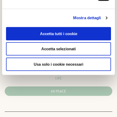
Articolo realizzato nell’ambito del progetto RESTA! –finanziato dal Ministero del Lavoro e
delle Politiche Sociali – Direzione Generale del Terzo settore e della responsabilità sociale
Mostra dettagli
delle imprese-Avviso n.1/2018
Accetta tutti i cookie
Accetta selezionati
CONDIVIDI
Usa solo i cookie necessari
0
LIKE
MI PIACE