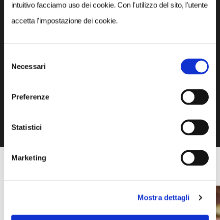
intuitivo facciamo uso dei cookie. Con l'utilizzo del sito, l'utente
GALLERIA FOTOGRAFICA
accetta l'impostazione dei cookie.
Selezione
Visitatori allo stand del Touring Club Italiano
Necessari
del
consenso
Preferenze
1 / 15
Statistici
Marketing
NEWS
Mostra dettagli