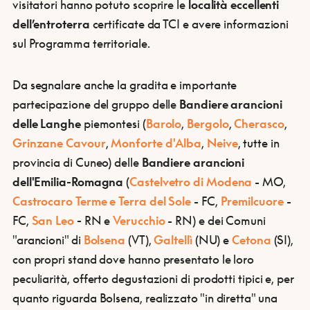
visitatori hanno potuto scoprire le
località eccellenti
dell’entroterra
certificate da TCI e avere informazioni
sul Programma territoriale.
Da segnalare anche la gradita e importante
partecipazione del gruppo delle
Bandiere arancioni
delle Langhe
piemontesi (
Barolo
,
Bergolo
,
Cherasco
,
Grinzane Cavour
,
Monforte d'Alba
,
Neive
, tutte in
provincia di Cuneo) delle
Bandiere arancioni
dell'Emilia-Romagna
(
Castelvetro di Modena
- MO,
Castrocaro Terme e Terra del Sole
- FC,
Premilcuore
-
FC,
San Leo
-
RN e
Verucchio
- RN) e dei Comuni
"arancioni" di
Bolsena
(VT),
Galtellì
(NU) e
Cetona
(SI),
con propri stand dove hanno presentato le loro
peculiarità, offerto degustazioni di prodotti tipici e, per
quanto riguarda Bolsena, realizzato "in diretta" una