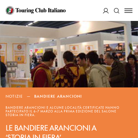
ACCEDI
Cerca
NOTIZIE
—
BANDIERE ARANCIONI
BANDIERE ARANCIONI E ALCUNE LOCALITÀ CERTIFICATE HANNO
PARTECIPATO IL 6-7 MARZO ALLA PRIMA EDIZIONE DEL SALONE
STORIA IN FIERA.
LE BANDIERE ARANCIONI A
‘STORIA IN FIERA’