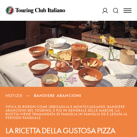
ACCEDI
Cerca
NOTIZIE
—
BANDIERE ARANCIONI
TIPICA DI BORGHI COME URBISAGLIA E MONTECASSIANO, BANDIERE
ARANCIONI DEL TOURING, E PIÙ IN GENERALE DELLE MARCHE, LA
RICETTA VIENE TRAMANDATA DI FAMIGLIA IN FAMIGLIA ED È LEGATA AL
PERIODO PASQUALE
LA RICETTA DELLA GUSTOSA PIZZA