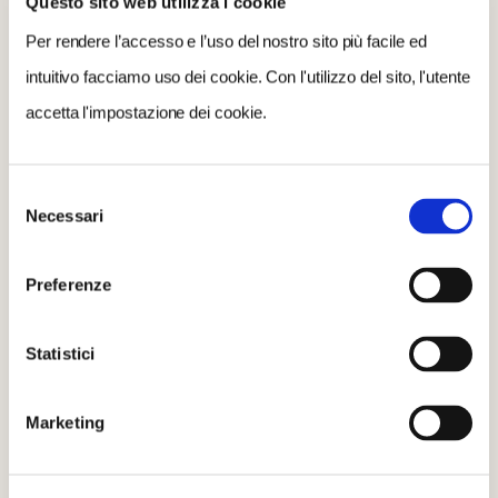
Questo sito web utilizza i cookie
Per rendere l’accesso e l’uso del nostro sito più facile ed
intuitivo facciamo uso dei cookie. Con l'utilizzo del sito, l'utente
accetta l'impostazione dei cookie.
Selezione
Necessari
del
PUÒ INTERESSARTI ANCHE:
consenso
Scopri di più su Urbisaglia e sul perchè è Bandiera
Preferenze
Arancione del Touring Club Italiano
Scopri di più su Montecassiano e sul perchè è Bandiera
Statistici
Arancione del Touring Club Italiano
Porta il borgo di Montecassiano a casa tua
Marketing
Foto: pagina facebook Montecassiano Turismo (immagine header e prima nel testo),