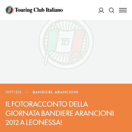
ACCEDI
Cerca
NOTIZIE
—
BANDIERE ARANCIONI
IL FOTORACCONTO DELLA
GIORNATA BANDIERE ARANCIONI
2012 A LEONESSA!