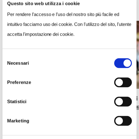
Questo sito web utilizza i cookie
NEWS
Per rendere l’accesso e l’uso del nostro sito più facile ed
intuitivo facciamo uso dei cookie. Con l'utilizzo del sito, l'utente
accetta l'impostazione dei cookie.
Selezione
Necessari
del
consenso
Preferenze
Corso di
Cinque borghi Bandiere Arancioni dove
Statistici
alla can
andare in montagna questa estate
Marketing