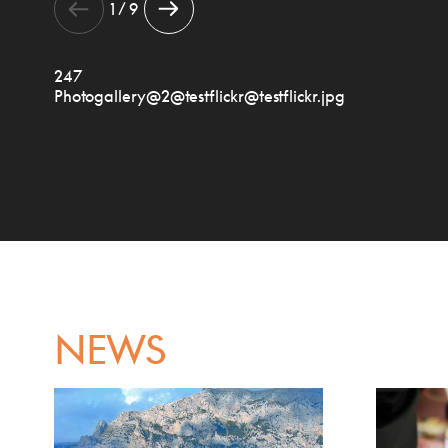
1 / 9
247
Photogallery@2@testflickr@testflickr.jpg
NEWS