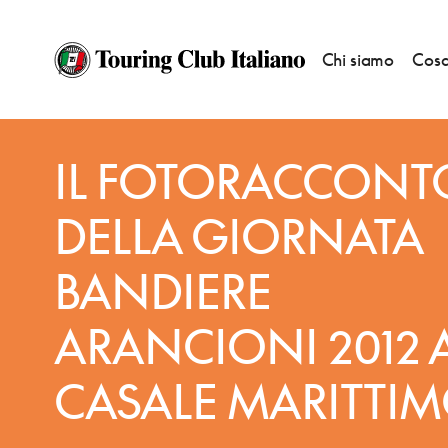
Chi siamo
Cosa
NOTIZIE
—
BANDIERE ARANCIONI
IL FOTORACCONT
DELLA GIORNATA
BANDIERE
ARANCIONI 2012 
CASALE MARITTIM