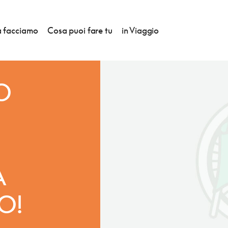
 facciamo
Cosa puoi fare tu
in Viaggio
O
A
O!