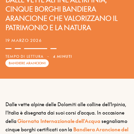
CINQUE BORGHI BANDIERA
ARANCIONE CHE VALORIZZANO IL
PATRIMONIO E LA NATURA
19 MARZO 2026
TEMPO DI LETTURA
-
4 MINUTI
BANDIERE ARANCIONI
Dalle vette alpine delle Dolomiti alle colline dell'Irpinia,
l'Italia è disegnata dai suoi corsi d'acqua. In occasione
della
Giornata Internazionale dell'Acqua
segnaliamo
cinque borghi certificati con la
Bandiera Arancione del