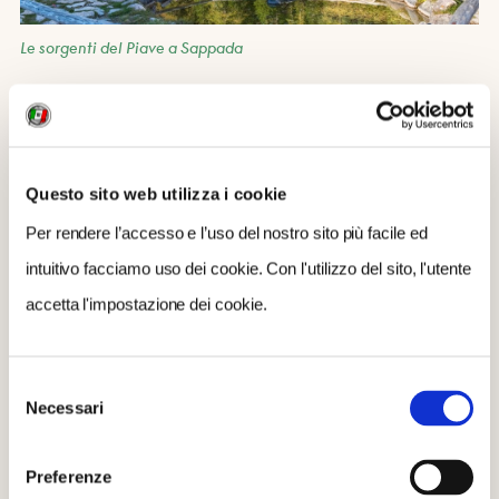
Le sorgenti del Piave a Sappada
FARA SAN MARTINO, DOVE
L’ACQUA È UNA RISORSA
Questo sito web utilizza i cookie
Meta ideale per gli amanti della natura, del trekking e
Per rendere l’accesso e l’uso del nostro sito più facile ed
delle attività all’aria aperta,
Fara San Martino
offre
intuitivo facciamo uso dei cookie. Con l'utilizzo del sito, l'utente
anche attrattori storico-culturali ed è conosciuta anche
accetta l'impostazione dei cookie.
come “città dell'acqua e della pasta”, per i numerosi
pastifici presenti nel territorio.
Selezione
Da non perdere sono le suggestive
sorgenti del fiume
Necessari
del
Verde
, dove
potersi rilassare a contatto con la
consenso
natura
e le spettacolari gole di San Martino che
Preferenze